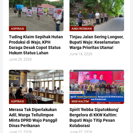
ASPIRASI
ANDI ROSMAN
Tuding Klaim Sepihak Hutan
Tinjau Jalan Sering Longsor,
Produksi di Wajo, KPH
Bupati Wajo: Keselamatan
Daraga Desak Copot Status
Warga Prioritas Utama!
Hukum Status Lahan
June 16, 2026
June 29, 2026
ASPIRASI
KKW KALTIM
Merasa Tak Diperlakukan
​Spirit 'Rebba Sipatokkong'
Adil, Warga Tellulimpoe
Bergelora di KKW Kaltim:
Minta DPRD Wajo Panggil
Bupati Wajo Titip Pesan
Dinas Perikanan
Kolaborasi
June 12, 2026
June 07, 2026