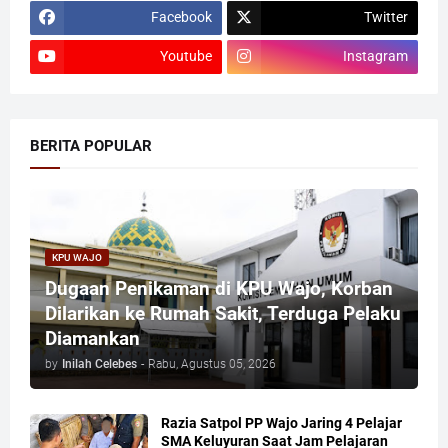
Facebook
Twitter
Youtube
Instagram
BERITA POPULAR
KPU WAJO
Dugaan Penikaman di KPU Wajo, Korban
Dilarikan ke Rumah Sakit, Terduga Pelaku
Diamankan
by
Inilah Celebes
-
Rabu, Agustus 05, 2026
Razia Satpol PP Wajo Jaring 4 Pelajar
SMA Keluyuran Saat Jam Pelajaran