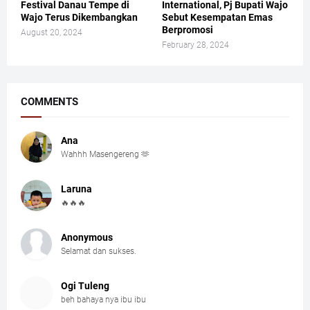
Festival Danau Tempe di
International, Pj Bupati Wajo
Wajo Terus Dikembangkan
Sebut Kesempatan Emas
Berpromosi
August 20, 2024
February 28, 2024
COMMENTS
Ana
Wahhh Masengereng 🫶
Laruna
🔥🔥🔥
Anonymous
Selamat dan sukses.
Ogi Tuleng
beh bahaya nya ibu ibu