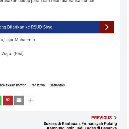
erusakan cukup parah dan telah diamankan untuk
ang Dilarikan ke RSUD Siwa
ta," ujar Muhaemin.
s Wajo. (Red)
ecelakaan motor
Peristiwa
Satlantas
PREVIOUS
Sukses di Rantauan, Firmansyah Pulang
Kampung Ingin Jadi Kades di Desanya