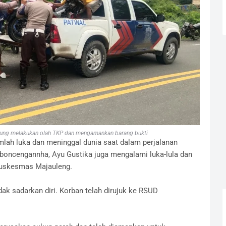
gsung melakukan olah TKP dan mengamankan barang bukti
umlah luka dan meninggal dunia saat dalam perjalanan
oncengannha, Ayu Gustika juga mengalami luka-lula dan
Puskesmas Majauleng.
ak sadarkan diri. Korban telah dirujuk ke RSUD