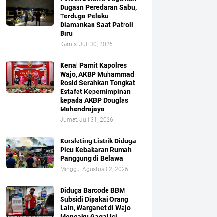
Dugaan Peredaran Sabu,
Terduga Pelaku
Diamankan Saat Patroli
Biru
Kamis, Juli 30, 2026
Kenal Pamit Kapolres
Wajo, AKBP Muhammad
Rosid Serahkan Tongkat
Estafet Kepemimpinan
kepada AKBP Douglas
Mahendrajaya
Jumat, Juli 31, 2026
Korsleting Listrik Diduga
Picu Kebakaran Rumah
Panggung di Belawa
Minggu, Agustus 02, 2026
Diduga Barcode BBM
Subsidi Dipakai Orang
Lain, Warganet di Wajo
Mengaku Gagal Isi