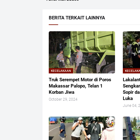
BERITA TERKAIT LAINNYA
KECELAKAAN
KECELAK
Truk Serempet Motor di Poros
Lakalan
Makassar Palopo, Telan 1
Sengkan
Korban Jiwa
Sopir d
Luka
October 29, 2024
June 04, 