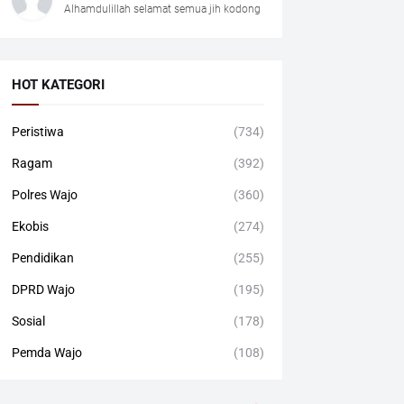
Alhamdulillah selamat semua jih kodong
HOT KATEGORI
Peristiwa
(734)
Ragam
(392)
Polres Wajo
(360)
Ekobis
(274)
Pendidikan
(255)
DPRD Wajo
(195)
Sosial
(178)
Pemda Wajo
(108)