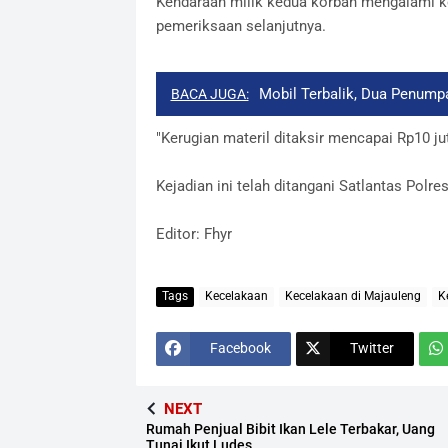
Kendaraan milik kedua korban mengalami k
pemeriksaan selanjutnya.
Mobil Terbalik, Dua Penump
BACA JUGA:
"Kerugian materil ditaksir mencapai Rp10 ju
Kejadian ini telah ditangani Satlantas Polre
Editor: Fhyr
Tags
Kecelakaan
Kecelakaan di Majauleng
K
Facebook
Twitter
NEXT
Rumah Penjual Bibit Ikan Lele Terbakar, Uang
Tunai Ikut Ludes