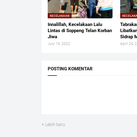
KECELAKAAN
KECELAK
Innalillah, Kecelakaan Lalu
Tabraka
Lintas di Soppeng Telan Korban
Libatka
Jiwa
Sidrap 
July 16, 2022
April 24, 
POSTING KOMENTAR
Lebih baru