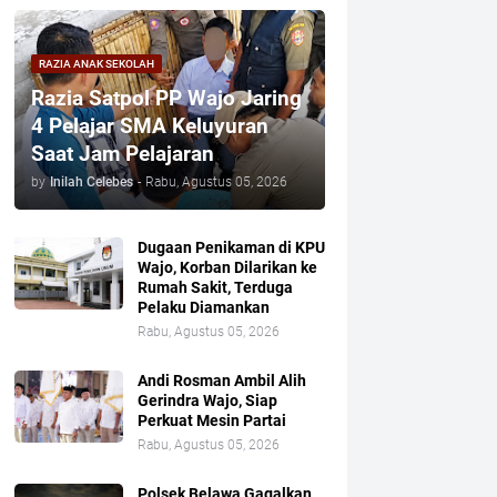
RAZIA ANAK SEKOLAH
Razia Satpol PP Wajo Jaring
4 Pelajar SMA Keluyuran
Saat Jam Pelajaran
by
Inilah Celebes
-
Rabu, Agustus 05, 2026
Dugaan Penikaman di KPU
Wajo, Korban Dilarikan ke
Rumah Sakit, Terduga
Pelaku Diamankan
Rabu, Agustus 05, 2026
Andi Rosman Ambil Alih
Gerindra Wajo, Siap
Perkuat Mesin Partai
Rabu, Agustus 05, 2026
Polsek Belawa Gagalkan