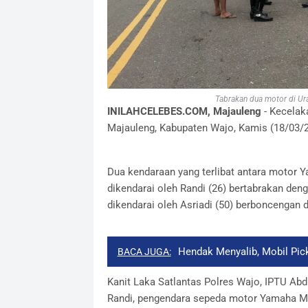
Tabrakan dua motor di Ur
INILAHCELEBES.COM, Majauleng
- Kecelaka
Majauleng, Kabupaten Wajo, Kamis (18/03/21
Dua kendaraan yang terlibat antara motor 
dikendarai oleh Randi (26) bertabrakan de
dikendarai oleh Asriadi (50) berboncengan 
Hendak Menyalib, Mobil Pic
BACA JUGA:
Kanit Laka Satlantas Polres Wajo, IPTU Ab
Randi, pengendara sepeda motor Yamaha MX 