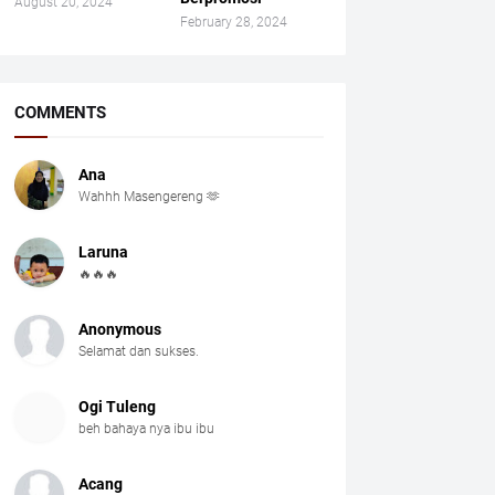
August 20, 2024
February 28, 2024
COMMENTS
Ana
Wahhh Masengereng 🫶
Laruna
🔥🔥🔥
Anonymous
Selamat dan sukses.
Ogi Tuleng
beh bahaya nya ibu ibu
Acang