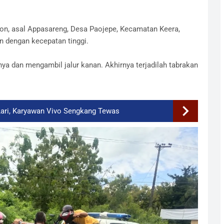
eon, asal Appasareng, Desa Paojepe, Kecamatan Keera,
n dengan kecepatan tinggi.
a dan mengambil jalur kanan. Akhirnya terjadilah tabrakan
Lari, Karyawan Vivo Sengkang Tewas