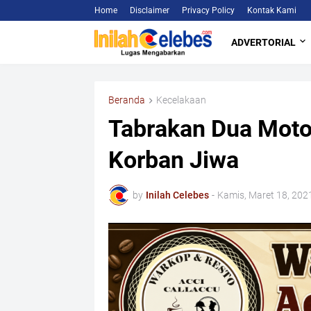
Home
Disclaimer
Privacy Policy
Kontak Kami
ADVERTORIAL
Beranda
Kecelakaan
Tabrakan Dua Motor
Korban Jiwa
by
Inilah Celebes
-
Kamis, Maret 18, 202