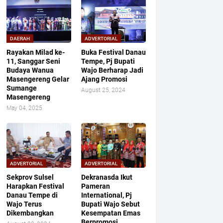
DAERAH
ADVERTORIAL
Rayakan Milad ke-
Buka Festival Danau
11, Sanggar Seni
Tempe, Pj Bupati
Budaya Wanua
Wajo Berharap Jadi
Masengereng Gelar
Ajang Promosi
Sumange
August 25, 2024
Masengereng
May 04, 2025
ADVERTORIAL
ADVERTORIAL
Sekprov Sulsel
Dekranasda Ikut
Harapkan Festival
Pameran
Danau Tempe di
International, Pj
Wajo Terus
Bupati Wajo Sebut
Dikembangkan
Kesempatan Emas
Berpromosi