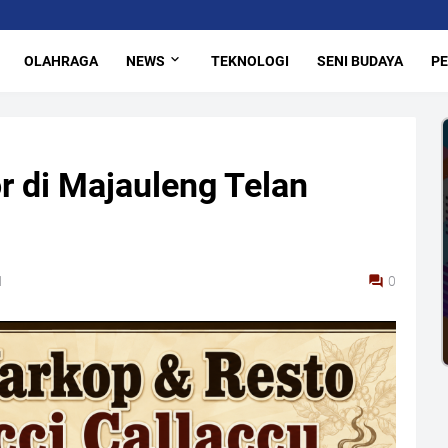
OLAHRAGA
NEWS
TEKNOLOGI
SENI BUDAYA
PE
 di Majauleng Telan
1
0