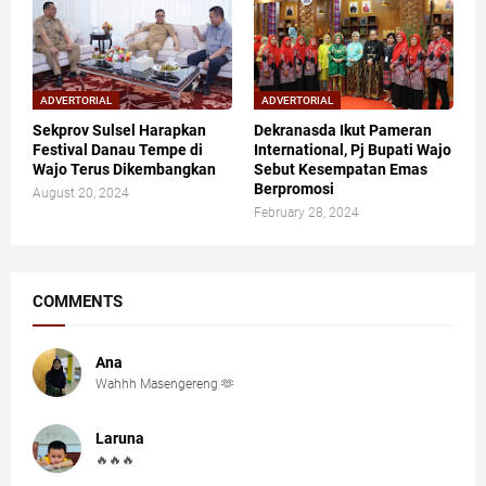
ADVERTORIAL
ADVERTORIAL
Sekprov Sulsel Harapkan
Dekranasda Ikut Pameran
Festival Danau Tempe di
International, Pj Bupati Wajo
Wajo Terus Dikembangkan
Sebut Kesempatan Emas
Berpromosi
August 20, 2024
February 28, 2024
COMMENTS
Ana
Wahhh Masengereng 🫶
Laruna
🔥🔥🔥