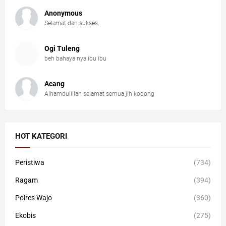
Anonymous
Selamat dan sukses.
Ogi Tuleng
beh bahaya nya ibu ibu
Acang
Alhamdulillah selamat semua jih kodong
HOT KATEGORI
Peristiwa
(734)
Ragam
(394)
Polres Wajo
(360)
Ekobis
(275)