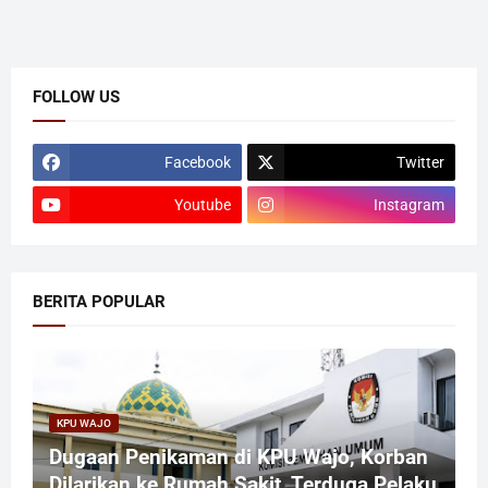
FOLLOW US
Facebook
Twitter
Youtube
Instagram
BERITA POPULAR
KPU WAJO
Dugaan Penikaman di KPU Wajo, Korban
Dilarikan ke Rumah Sakit, Terduga Pelaku