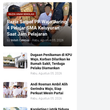
RAZIA ANAK SEKOLAH
Razia Satpol PP Wajo Jaring
4 Pelajar SMA Keluyuran
Saat Jam Pelajaran
by
Inilah Celebes
-
Rabu, Agustus 05, 2026
Dugaan Penikaman di KPU
Wajo, Korban Dilarikan ke
Rumah Sakit, Terduga
Pelaku Diamankan
Rabu, Agustus 05, 2026
Andi Rosman Ambil Alih
Gerindra Wajo, Siap
Perkuat Mesin Partai
Rabu, Agustus 05, 2026
Korsleting Listrik Diduga