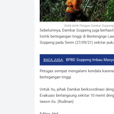
Detik-detik Petugas Damkar Soppeng E
Sebelumnya, Damkar Soppeng juga berhasil
listrik bertegangan tinggi di Bentengnge L
Soppeng pada Senin (27/09/21) sekitar puku
BPBD Soppeng Imbau Masya
BACA JUGA:
Petugas sempat mengalami kendala karena sa
bertegangan tinggi.
Untuk itu, pihak Damkar berkoordinasi deng
Evakuasi berlangsung sekitar 10 menit den
tawon itu. (Rudinan)
Editor: Hrd