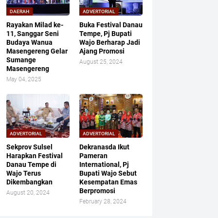
DAERAH
ADVERTORIAL
Rayakan Milad ke-
Buka Festival Danau
11, Sanggar Seni
Tempe, Pj Bupati
Budaya Wanua
Wajo Berharap Jadi
Masengereng Gelar
Ajang Promosi
Sumange
August 25, 2024
Masengereng
May 04, 2025
ADVERTORIAL
ADVERTORIAL
Sekprov Sulsel
Dekranasda Ikut
Harapkan Festival
Pameran
Danau Tempe di
International, Pj
Wajo Terus
Bupati Wajo Sebut
Dikembangkan
Kesempatan Emas
Berpromosi
August 20, 2024
February 28, 2024