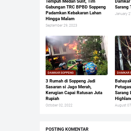
Tempuh Medan Sulit, Tim
Damkar 
Gabungan TRC BPBD Soppeng
Sarang
Padamkan Kebakaran Lahan
January 2
Hingga Malam
September 29, 2023
DAMKAR SOPPENG
DAMKAR 
3 Rumah di Soppeng Jadi
Bahayak
Sasaran si Jago Merah,
Petugas
Kerugian Capai Ratusan Juta
Sarang 
Rupiah
Highlan
October 02, 2022
August 07
POSTING KOMENTAR