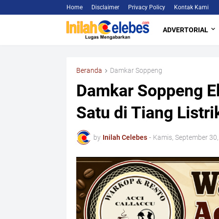
Home
Disclaimer
Privacy Policy
Kontak Kami
ADVERTORIAL
Beranda
Damkar Soppeng
Damkar Soppeng Ek
Satu di Tiang Listri
by
Inilah Celebes
-
Kamis, September 30,