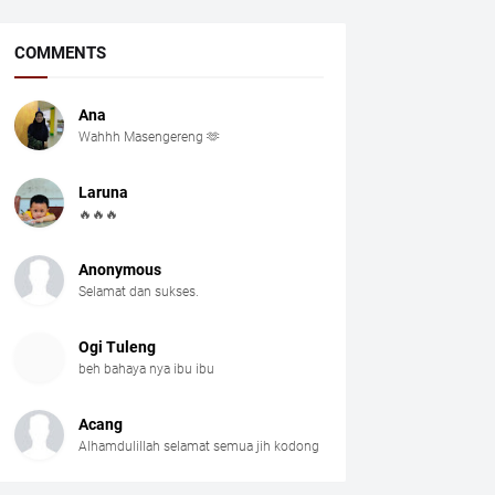
COMMENTS
Ana
Wahhh Masengereng 🫶
Laruna
🔥🔥🔥
Anonymous
Selamat dan sukses.
Ogi Tuleng
beh bahaya nya ibu ibu
Acang
Alhamdulillah selamat semua jih kodong