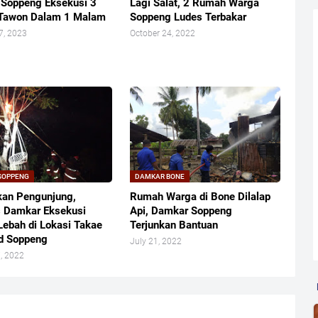
Soppeng Eksekusi 3
Lagi Salat, 2 Rumah Warga
 Tawon Dalam 1 Malam
Soppeng Ludes Terbakar
7, 2023
October 24, 2022
SOPPENG
DAMKAR BONE
an Pengunjung,
Rumah Warga di Bone Dilalap
 Damkar Eksekusi
Api, Damkar Soppeng
Lebah di Lokasi Takae
Terjunkan Bantuan
d Soppeng
July 21, 2022
, 2022