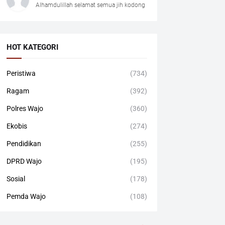
Alhamdulillah selamat semua jih kodong
HOT KATEGORI
Peristiwa
(734)
Ragam
(392)
Polres Wajo
(360)
Ekobis
(274)
Pendidikan
(255)
DPRD Wajo
(195)
Sosial
(178)
Pemda Wajo
(108)