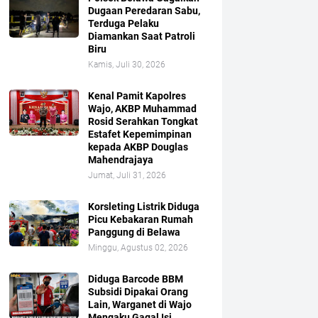
Dugaan Peredaran Sabu,
Terduga Pelaku
Diamankan Saat Patroli
Biru
Kamis, Juli 30, 2026
Kenal Pamit Kapolres
Wajo, AKBP Muhammad
Rosid Serahkan Tongkat
Estafet Kepemimpinan
kepada AKBP Douglas
Mahendrajaya
Jumat, Juli 31, 2026
Korsleting Listrik Diduga
Picu Kebakaran Rumah
Panggung di Belawa
Minggu, Agustus 02, 2026
Diduga Barcode BBM
Subsidi Dipakai Orang
Lain, Warganet di Wajo
Mengaku Gagal Isi