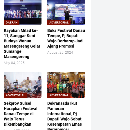
DAERAH
ADVERTORIAL
Rayakan Milad ke-
Buka Festival Danau
11, Sanggar Seni
Tempe, Pj Bupati
Budaya Wanua
Wajo Berharap Jadi
Masengereng Gelar
Ajang Promosi
Sumange
August 25, 2024
Masengereng
May 04, 2025
ADVERTORIAL
ADVERTORIAL
Sekprov Sulsel
Dekranasda Ikut
Harapkan Festival
Pameran
Danau Tempe di
International, Pj
Wajo Terus
Bupati Wajo Sebut
Dikembangkan
Kesempatan Emas
Berpromosi