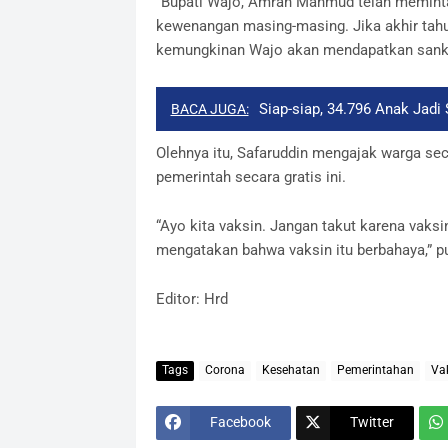
“Bupati Wajo, Amran Mahmud telah meminta
kewenangan masing-masing. Jika akhir tahu
kemungkinan Wajo akan mendapatkan sanksi
Siap-siap, 34.796 Anak Jadi
BACA JUGA:
Olehnya itu, Safaruddin mengajak warga se
pemerintah secara gratis ini.
“Ayo kita vaksin. Jangan takut karena vaksi
mengatakan bahwa vaksin itu berbahaya,” p
Editor: Hrd
Tags
Corona
Kesehatan
Pemerintahan
Va
Facebook
Twitter