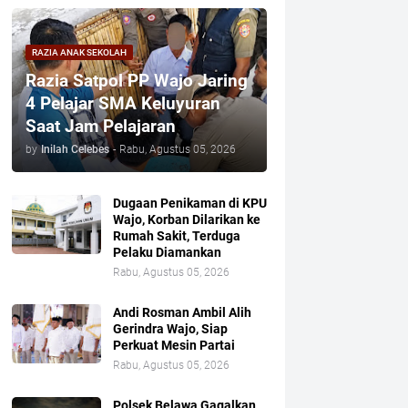
RAZIA ANAK SEKOLAH
Razia Satpol PP Wajo Jaring
4 Pelajar SMA Keluyuran
Saat Jam Pelajaran
by
Inilah Celebes
-
Rabu, Agustus 05, 2026
Dugaan Penikaman di KPU
Wajo, Korban Dilarikan ke
Rumah Sakit, Terduga
Pelaku Diamankan
Rabu, Agustus 05, 2026
Andi Rosman Ambil Alih
Gerindra Wajo, Siap
Perkuat Mesin Partai
Rabu, Agustus 05, 2026
Polsek Belawa Gagalkan