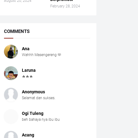
August 20, 2024
February 28, 2024
COMMENTS
Ana
Wahhh Masengereng 🫶
Laruna
🔥🔥🔥
Anonymous
Selamat dan sukses.
Ogi Tuleng
beh bahaya nya ibu ibu
Acang