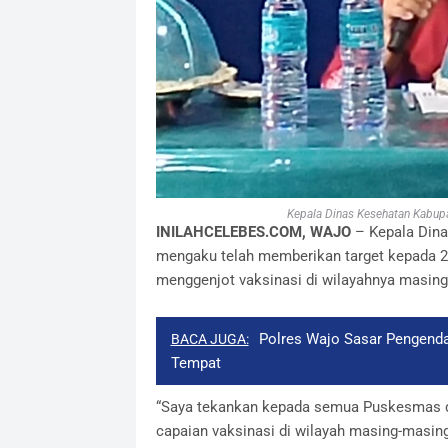
Kepala Dinas Kesehatan Kabupat
INILAHCELEBES.COM, WAJO
– Kepala Dina
mengaku telah memberikan target kepada 2
menggenjot vaksinasi di wilayahnya masing
Polres Wajo Sasar Pengendar
BACA JUGA:
Tempat
“Saya tekankan kepada semua Puskesmas d
capaian vaksinasi di wilayah masing-masing