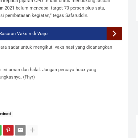
 kepada jajaran OPD terkait untuk mendukung sesuai
n 2021 belum mencapai target 70 persen plus satu,
 pembatasan kegiatan,” tegas Safaruddin.
 Sasaran Vaksin di Wajo
cara sadar untuk mengikuti vaksinasi yang dicanangkan
n ini aman dan halal. Jangan percaya hoax yang
ungkasnya. (Fhyr)
ksinasi