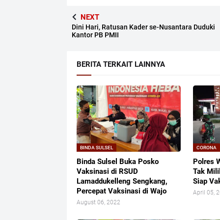
NEXT
Dini Hari, Ratusan Kader se-Nusantara Duduki
Kantor PB PMII
BERITA TERKAIT LAINNYA
BINDA SULSEL
CORONA
Binda Sulsel Buka Posko
Polres 
Vaksinasi di RSUD
Tak Mili
Lamaddukelleng Sengkang,
Siap Va
Percepat Vaksinasi di Wajo
April 05, 
August 06, 2022