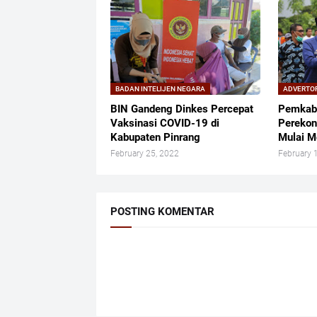
BADAN INTELIJEN NEGARA
ADVERTO
BIN Gandeng Dinkes Percepat
Pemkab
Vaksinasi COVID-19 di
Perekon
Kabupaten Pinrang
Mulai M
February 25, 2022
February 
POSTING KOMENTAR