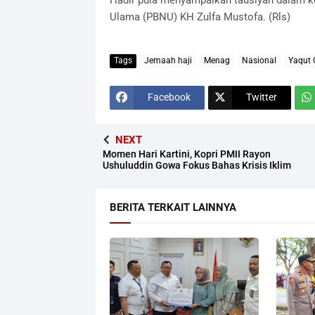
Ulama (PBNU) KH Zulfa Mustofa. (Rls)
Tags
Jemaah haji
Menag
Nasional
Yaqut 
Facebook
Twitter
NEXT
Momen Hari Kartini, Kopri PMII Rayon
Ushuluddin Gowa Fokus Bahas Krisis Iklim
BERITA TERKAIT LAINNYA