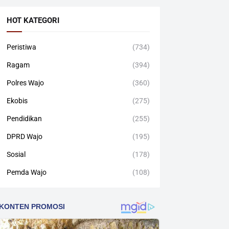
HOT KATEGORI
Peristiwa
(734)
Ragam
(394)
Polres Wajo
(360)
Ekobis
(275)
Pendidikan
(255)
DPRD Wajo
(195)
Sosial
(178)
Pemda Wajo
(108)