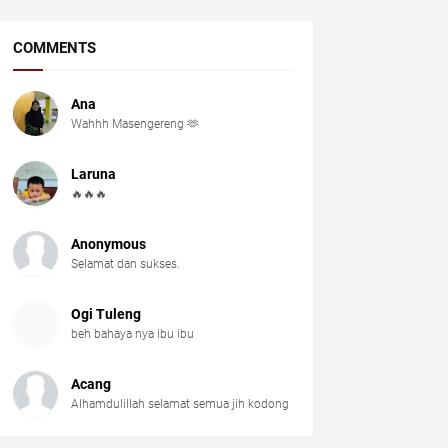
COMMENTS
Ana
Wahhh Masengereng 🫶
Laruna
🔥🔥🔥
Anonymous
Selamat dan sukses.
Ogi Tuleng
beh bahaya nya ibu ibu
Acang
Alhamdulillah selamat semua jih kodong