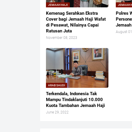
JEMAAH HAJI
JEMAAH 
Kemenag Serahkan Ekstra
Polres 
Cover bagi Jemaah Haji Wafat
Persone
di Pesawat, Nilainya Capai
Jemaah 
Ratusan Juta
August 01
November 08, 2023
ARAB SAUDI
Terkendala, Indonesia Tak
Mampu Tindaklanjuti 10.000
Kuota Tambahan Jemaah Haji
June 29, 2022