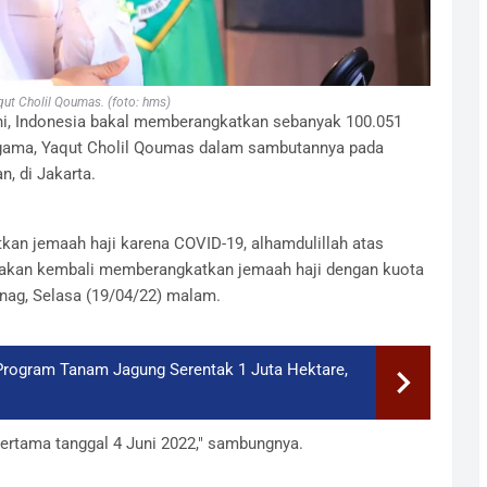
ut Cholil Qoumas. (foto: hms)
ni, Indonesia bakal memberangkatkan sebanyak 100.051
 Agama, Yaqut Cholil Qoumas dalam sambutannya pada
n, di Jakarta.
kan jemaah haji karena COVID-19, alhamdulillah atas
ita akan kembali memberangkatkan jemaah haji dengan kuota
enag, Selasa (19/04/22) malam.
rogram Tanam Jagung Serentak 1 Juta Hektare,
 pertama tanggal 4 Juni 2022," sambungnya.