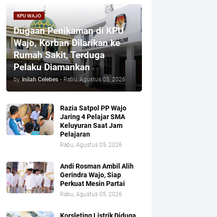
KPU WAJO
Dugaan Penikaman di KPU
Wajo, Korban Dilarikan ke
Rumah Sakit, Terduga
Pelaku Diamankan
by
Inilah Celebes
-
Rabu, Agustus 05, 2026
Razia Satpol PP Wajo
Jaring 4 Pelajar SMA
Keluyuran Saat Jam
Pelajaran
Rabu, Agustus 05, 2026
Andi Rosman Ambil Alih
Gerindra Wajo, Siap
Perkuat Mesin Partai
Rabu, Agustus 05, 2026
Korsleting Listrik Diduga