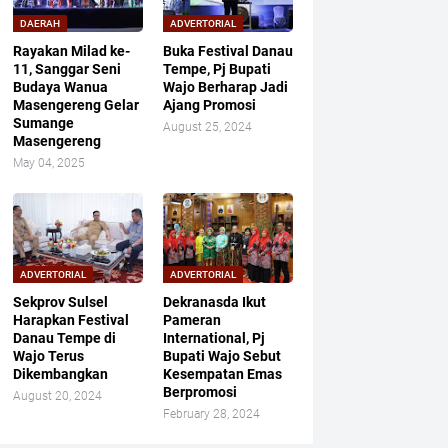
DAERAH
ADVERTORIAL
Rayakan Milad ke-
Buka Festival Danau
11, Sanggar Seni
Tempe, Pj Bupati
Budaya Wanua
Wajo Berharap Jadi
Masengereng Gelar
Ajang Promosi
Sumange
August 25, 2024
Masengereng
May 04, 2025
ADVERTORIAL
ADVERTORIAL
Sekprov Sulsel
Dekranasda Ikut
Harapkan Festival
Pameran
Danau Tempe di
International, Pj
Wajo Terus
Bupati Wajo Sebut
Dikembangkan
Kesempatan Emas
Berpromosi
August 20, 2024
February 28, 2024