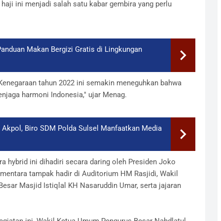
aji ini menjadi salah satu kabar gembira yang perlu
anduan Makan Bergizi Gratis di Lingkungan
t Kenegaraan tahun 2022 ini semakin meneguhkan bahwa
menjaga harmoni Indonesia," ujar Menag.
di Akpol, Biro SDM Polda Sulsel Manfaatkan Media
a hybrid ini dihadiri secara daring oleh Presiden Joko
mentara tampak hadir di Auditorium HM Rasjidi, Wakil
esar Masjid Istiqlal KH Nasaruddin Umar, serta jajaran
giatan ini, Wakil Ketua Umum Pengurus Besar Nahdlatul