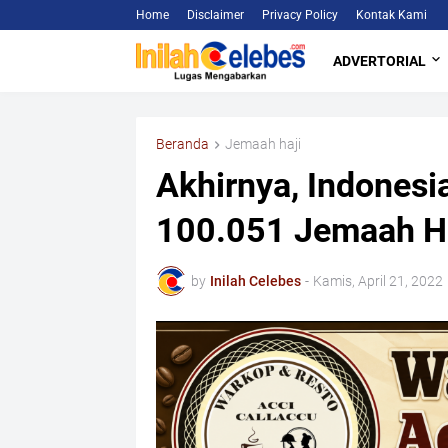
Home
Disclaimer
Privacy Policy
Kontak Kami
ADVERTORIAL
Beranda
Jemaah haji
Akhirnya, Indonesi
100.051 Jemaah Ha
by
Inilah Celebes
-
Kamis, April 21, 2022