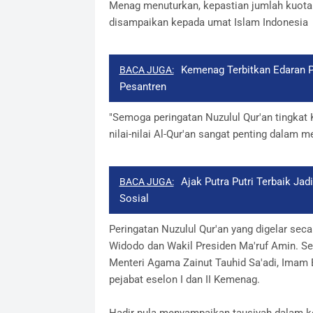
Menag menuturkan, kepastian jumlah kuota h
disampaikan kepada umat Islam Indonesia
Kemenag Terbitkan Edaran P
BACA JUGA:
Pesantren
"Semoga peringatan Nuzulul Qur'an tingka
nilai-nilai Al-Qur'an sangat penting dalam 
Ajak Putra Putri Terbaik Ja
BACA JUGA:
Sosial
Peringatan Nuzulul Qur'an yang digelar secar
Widodo dan Wakil Presiden Ma'ruf Amin. Se
Menteri Agama Zainut Tauhid Sa'adi, Imam B
pejabat eselon I dan II Kemenag.
Hadir pula menyampaikan tausiyah dalam ke