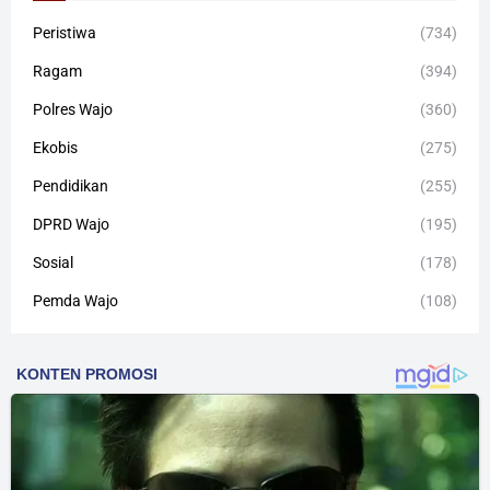
Peristiwa
(734)
Ragam
(394)
Polres Wajo
(360)
Ekobis
(275)
Pendidikan
(255)
DPRD Wajo
(195)
Sosial
(178)
Pemda Wajo
(108)