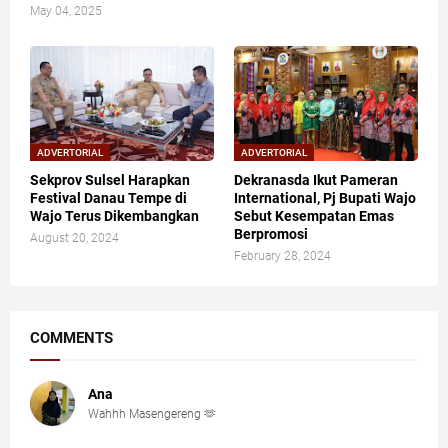
May 04, 2025
ADVERTORIAL
ADVERTORIAL
Sekprov Sulsel Harapkan
Dekranasda Ikut Pameran
Festival Danau Tempe di
International, Pj Bupati Wajo
Wajo Terus Dikembangkan
Sebut Kesempatan Emas
Berpromosi
August 20, 2024
February 28, 2024
COMMENTS
Ana
Wahhh Masengereng 🫶