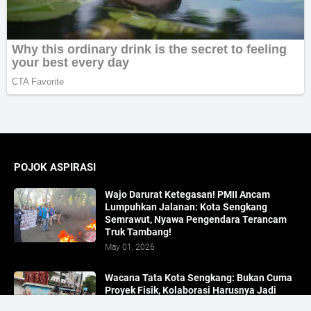
POJOK ASPIRASI
Wajo Darurat Ketegasan! PMII Ancam
Lumpuhkan Jalanan: Kota Sengkang
Semrawut, Nyawa Pengendara Terancam
Truk Tambang!
May 01, 2026
​Wacana Tata Kota Sengkang: Bukan Cuma
Proyek Fisik, Kolaborasi Harusnya Jadi
Kunci Atasi Banjir