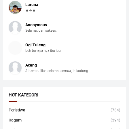
Laruna
🔥🔥🔥
Anonymous
Selamat dan sukses.
Ogi Tuleng
beh bahaya nya ibu ibu
Acang
Alhamdulillah selamat semua jih kodong
HOT KATEGORI
Peristiwa
(734)
Ragam
(394)