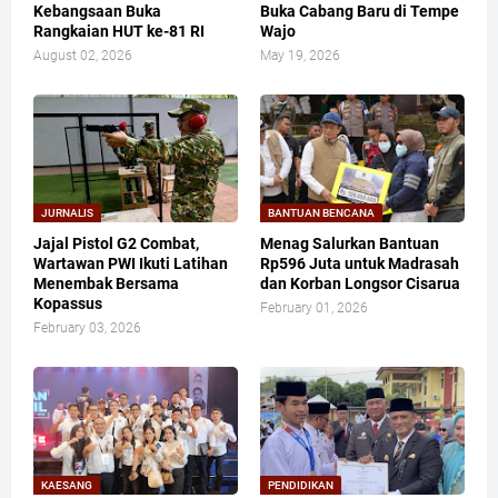
Kebangsaan Buka
Buka Cabang Baru di Tempe
Rangkaian HUT ke-81 RI
Wajo
August 02, 2026
May 19, 2026
JURNALIS
BANTUAN BENCANA
Jajal Pistol G2 Combat,
Menag Salurkan Bantuan
Wartawan PWI Ikuti Latihan
Rp596 Juta untuk Madrasah
Menembak Bersama
dan Korban Longsor Cisarua
Kopassus
February 01, 2026
February 03, 2026
KAESANG
PENDIDIKAN