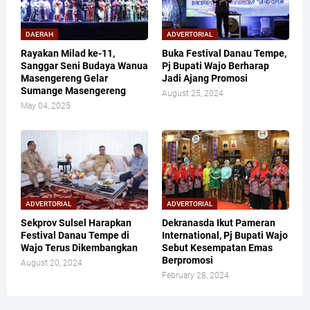
DAERAH
ADVERTORIAL
Rayakan Milad ke-11,
Buka Festival Danau Tempe,
Sanggar Seni Budaya Wanua
Pj Bupati Wajo Berharap
Masengereng Gelar
Jadi Ajang Promosi
Sumange Masengereng
August 25, 2024
May 04, 2025
ADVERTORIAL
ADVERTORIAL
Sekprov Sulsel Harapkan
Dekranasda Ikut Pameran
Festival Danau Tempe di
International, Pj Bupati Wajo
Wajo Terus Dikembangkan
Sebut Kesempatan Emas
Berpromosi
August 20, 2024
February 28, 2024