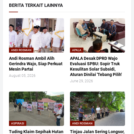
BERITA TERKAIT LAINNYA
ANDI ROSMAN
APALA
Andi Rosman Ambil Alih
APALA Desak DPRD Wajo
Gerindra Wajo, Siap Perkuat
Evaluasi SPBU: Sopir Truk
Mesin Partai
Kesulitan Solar Subsidi,
Aturan Dinilai 'Tebang Pilih'
August 05, 2026
June 29, 2026
ASPIRASI
ANDI ROSMAN
Tuding Klaim Sepihak Hutan
Tinjau Jalan Sering Longsor,