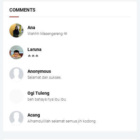
COMMENTS
Ana
Wahhh Masengereng 🫶
Laruna
🔥🔥🔥
Anonymous
Selamat dan sukses.
Ogi Tuleng
beh bahaya nya ibu ibu
Acang
Alhamdulillah selamat semua jih kodong