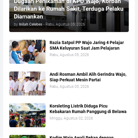
Dugaan Penikaman di KPU Wajo, Korban
Dilarikan ke Rumah Sakit, Terduga Pelaku
Diamankan
by
Inilah Celebes
-
Rabu, Agustus 05, 2026
Razia Satpol PP Wajo Jaring 4 Pelajar
SMA Keluyuran Saat Jam Pelajaran
Rabu, Agustus 05, 2026
Andi Rosman Ambil Alih Gerindra Wajo,
Siap Perkuat Mesin Partai
Rabu, Agustus 05, 2026
Korsleting Listrik Diduga Picu
Kebakaran Rumah Panggung di Belawa
Minggu, Agustus 02, 2026
Kodim Wajo Awali Pekan dengan