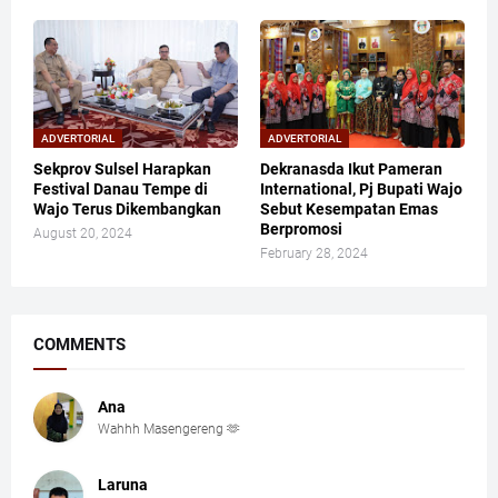
ADVERTORIAL
ADVERTORIAL
Sekprov Sulsel Harapkan
Dekranasda Ikut Pameran
Festival Danau Tempe di
International, Pj Bupati Wajo
Wajo Terus Dikembangkan
Sebut Kesempatan Emas
Berpromosi
August 20, 2024
February 28, 2024
COMMENTS
Ana
Wahhh Masengereng 🫶
Laruna