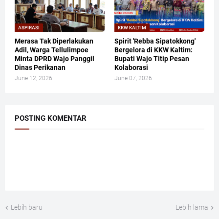
ASPIRASI
KKW KALTIM
Merasa Tak Diperlakukan
​Spirit 'Rebba Sipatokkong'
Adil, Warga Tellulimpoe
Bergelora di KKW Kaltim:
Minta DPRD Wajo Panggil
Bupati Wajo Titip Pesan
Dinas Perikanan
Kolaborasi
June 12, 2026
June 07, 2026
POSTING KOMENTAR
Lebih baru
Lebih lama