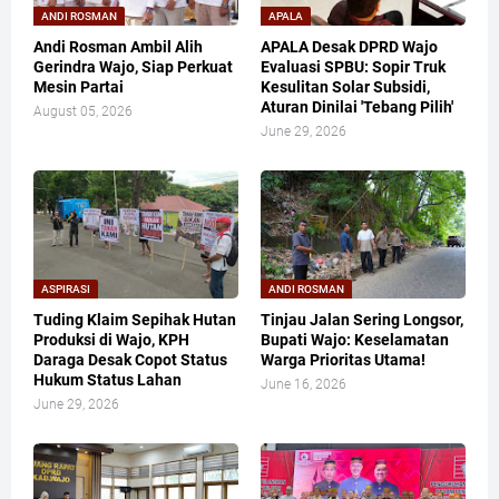
ANDI ROSMAN
APALA
Andi Rosman Ambil Alih
APALA Desak DPRD Wajo
Gerindra Wajo, Siap Perkuat
Evaluasi SPBU: Sopir Truk
Mesin Partai
Kesulitan Solar Subsidi,
Aturan Dinilai 'Tebang Pilih'
August 05, 2026
June 29, 2026
ASPIRASI
ANDI ROSMAN
Tuding Klaim Sepihak Hutan
Tinjau Jalan Sering Longsor,
Produksi di Wajo, KPH
Bupati Wajo: Keselamatan
Daraga Desak Copot Status
Warga Prioritas Utama!
Hukum Status Lahan
June 16, 2026
June 29, 2026