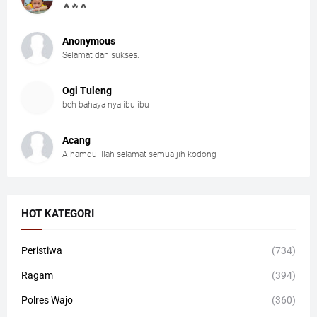
🔥🔥🔥
Anonymous
Selamat dan sukses.
Ogi Tuleng
beh bahaya nya ibu ibu
Acang
Alhamdulillah selamat semua jih kodong
HOT KATEGORI
Peristiwa
(734)
Ragam
(394)
Polres Wajo
(360)