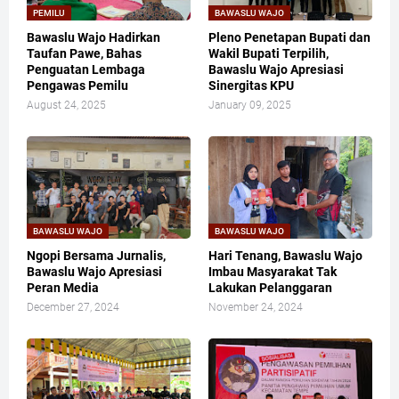
PEMILU
BAWASLU WAJO
Bawaslu Wajo Hadirkan
Pleno Penetapan Bupati dan
Taufan Pawe, Bahas
Wakil Bupati Terpilih,
Penguatan Lembaga
Bawaslu Wajo Apresiasi
Pengawas Pemilu
Sinergitas KPU
August 24, 2025
January 09, 2025
BAWASLU WAJO
BAWASLU WAJO
Ngopi Bersama Jurnalis,
Hari Tenang, Bawaslu Wajo
Bawaslu Wajo Apresiasi
Imbau Masyarakat Tak
Peran Media
Lakukan Pelanggaran
December 27, 2024
November 24, 2024