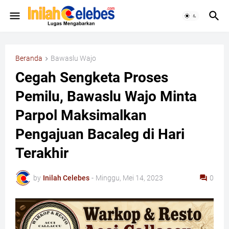
Beranda
Bawaslu Wajo
Cegah Sengketa Proses
Pemilu, Bawaslu Wajo Minta
Parpol Maksimalkan
Pengajuan Bacaleg di Hari
Terakhir
by
Inilah Celebes
-
Minggu, Mei 14, 2023
0