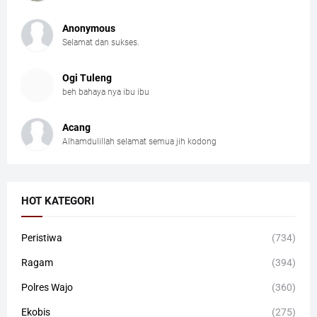
Anonymous
Selamat dan sukses.
Ogi Tuleng
beh bahaya nya ibu ibu
Acang
Alhamdulillah selamat semua jih kodong
HOT KATEGORI
Peristiwa
(734)
Ragam
(394)
Polres Wajo
(360)
Ekobis
(275)