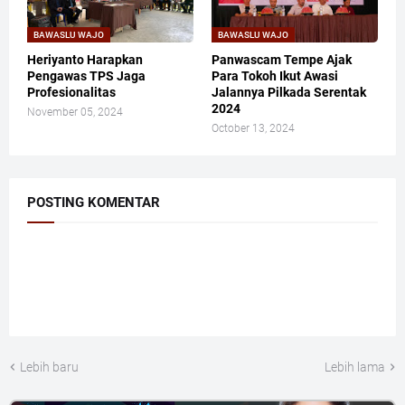
BAWASLU WAJO
BAWASLU WAJO
Heriyanto Harapkan
Panwascam Tempe Ajak
Pengawas TPS Jaga
Para Tokoh Ikut Awasi
Profesionalitas
Jalannya Pilkada Serentak
2024
November 05, 2024
October 13, 2024
POSTING KOMENTAR
Lebih baru
Lebih lama