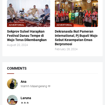
ADVERTORIAL
ADVERTORIAL
Sekprov Sulsel Harapkan
Dekranasda Ikut Pameran
Festival Danau Tempe di
International, Pj Bupati Wajo
Wajo Terus Dikembangkan
Sebut Kesempatan Emas
Berpromosi
August 20, 2024
February 28, 2024
COMMENTS
Ana
Wahhh Masengereng 🫶
Laruna
🔥🔥🔥