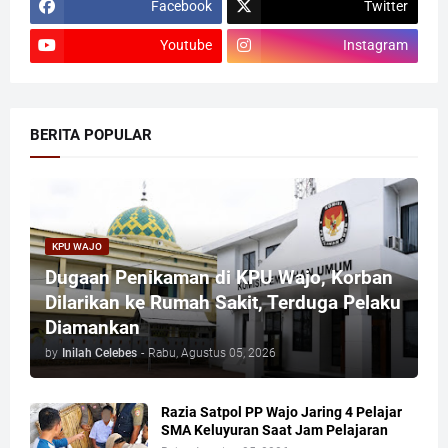
Facebook
Twitter
Youtube
Instagram
BERITA POPULAR
KPU WAJO
Dugaan Penikaman di KPU Wajo, Korban
Dilarikan ke Rumah Sakit, Terduga Pelaku
Diamankan
by
Inilah Celebes
-
Rabu, Agustus 05, 2026
Razia Satpol PP Wajo Jaring 4 Pelajar
SMA Keluyuran Saat Jam Pelajaran