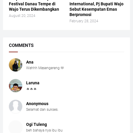
Festival Danau Tempe di
International, Pj Bupati Wajo
Wajo Terus Dikembangkan
Sebut Kesempatan Emas
Berpromosi
August 20, 2024
February 28, 2024
COMMENTS
Ana
Wahhh Masengereng 🫶
Laruna
🔥🔥🔥
Anonymous
Selamat dan sukses.
Ogi Tuleng
beh bahaya nya ibu ibu