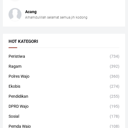
Acang
Alhamdulillah selamat semua jih kodong
HOT KATEGORI
Peristiwa
(734)
Ragam
(392)
Polres Wajo
(360)
Ekobis
(274)
Pendidikan
(255)
DPRD Wajo
(195)
Sosial
(178)
Pemda Wajo
(108)