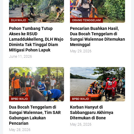
DLH WAJO
ORANG TENGGELAM
Pohon Tumbang Tutup
Pencarian Buahkan Hasil,
Akses ke RSUD
Dua Bocah Tenggelam di
Lamaddukkelleng, DLH Wajo
Sungai Walennae Ditemukan
Diminta Tak Tinggal Diam
Meninggal
Mitigasi Pohon Lapuk
May 29, 2026
June 11, 2026
BPBD WAJO
BPBD WAJO
Dua Bocah Tenggelam di
Korban Hanyut di
Sungai Walennae, Tim SAR
Sabbangparu Akhirnya
Gabungan Lakukan
Ditemukan di Bone
Pencarian
May 26, 2026
May 28, 2026