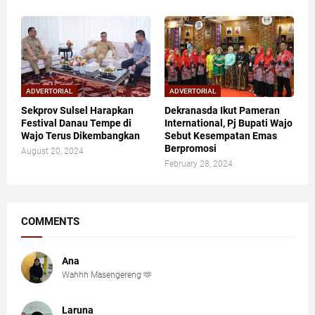
ADVERTORIAL
ADVERTORIAL
Sekprov Sulsel Harapkan
Dekranasda Ikut Pameran
Festival Danau Tempe di
International, Pj Bupati Wajo
Wajo Terus Dikembangkan
Sebut Kesempatan Emas
Berpromosi
August 20, 2024
February 28, 2024
COMMENTS
Ana
Wahhh Masengereng 🫶
Laruna