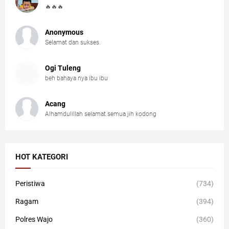
🔥🔥🔥
Anonymous
Selamat dan sukses.
Ogi Tuleng
beh bahaya nya ibu ibu
Acang
Alhamdulillah selamat semua jih kodong
HOT KATEGORI
Peristiwa
(734)
Ragam
(394)
Polres Wajo
(360)