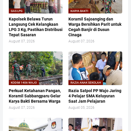
GAS LPG
KARYA BAKTI
Kapolsek Belawa Turun
Koramil Sajoanging dan
Langsung Cek Kelangkaan
Warga Bersihkan Parit untuk
LPG 3 Kg, Pastikan Distribusi
Cegah Banjir di Dusun
Tepat Sasaran
Cinaga
August 07, 2026
August 07, 2026
KODIM 1406 WAJO
RAZIA ANAK SEKOLAH
Perkuat Ketahanan Pangan,
Razia Satpol PP Wajo Jaring
Koramil Sabbangparu Gelar
4 Pelajar SMA Keluyuran
Karya Bakti Bersama Warga
Saat Jam Pelajaran
August 07, 2026
August 05, 2026