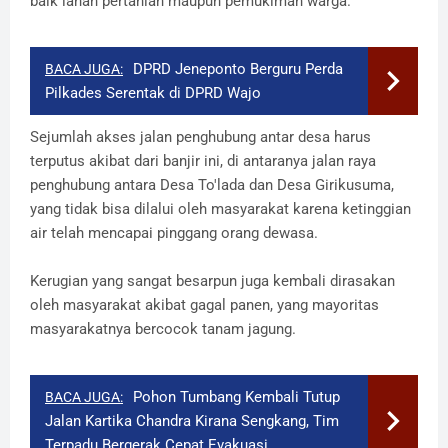
baik lahan pertanian maupun pemukiman warga
.
DPRD Jeneponto Berguru Perda
BACA JUGA:
Pilkades Serentak di DPRD Wajo
Sejumlah
akses jalan penghubung antar desa harus
terputus akibat dari banjir ini,
di antaranya
jalan raya
penghubung antara
D
esa To'lada dan
D
esa
G
irikusuma
,
yang
tidak bisa
dilalui
oleh masyarakat karena ketinggian
air
telah
mencapai pinggang orang dewasa.
Kerugian yang sangat besarpun
juga
kembali dirasakan
oleh masyarakat akibat gagal panen, yang mayoritas
masyarakat
nya
bercocok tanam jagung.
Pohon Tumbang Kembali Tutup
BACA JUGA:
Jalan Kartika Chandra Kirana Sengkang, Tim
Terpadu Bergerak Cepat Evakuasi