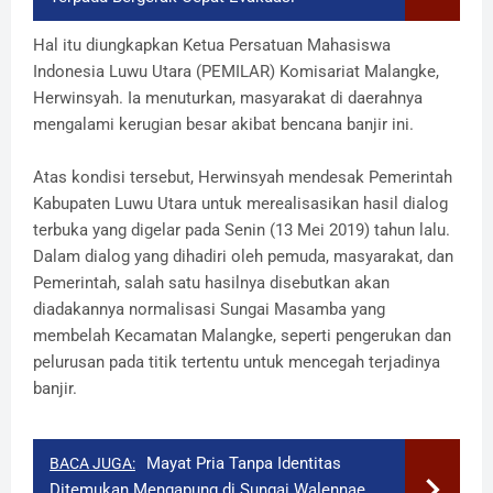
Hal itu diungkapkan K
etua
Persatuan Mahasiswa
Indonesia Luwu Utara
(
PEMILAR
)
K
omisariat Malangke
,
Herwinsyah
. Ia menuturkan, masyarakat di daerahnya
mengalami kerugian besar akibat bencana banjir ini.
Atas kondisi tersebut, Herwinsyah mendesak Pemerintah
Kabupaten Luwu Utara untuk merealisasikan hasil dialog
terbuka yang digelar p
ada
Senin (
13 Mei 2019
) tahun lalu.
Dalam dialog yang dihadiri oleh p
emuda,
m
asyarakat, dan
Pemeri
n
tah, salah satu hasilnya
disebutkan
akan
diadakan
nya
normalisasi Sungai Masamba yang
membelah Kecamatan Malangke
,
seperti pengerukan dan
pelurusan pada titik tertentu untuk mencegah terjadinya
banjir.
Mayat Pria Tanpa Identitas
BACA JUGA:
Ditemukan Mengapung di Sungai Walennae