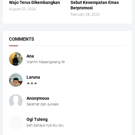
Wajo Terus Dikembangkan
Sebut Kesempatan Emas
Berpromosi
August 20, 2024
February 28, 2024
COMMENTS
Ana
Wahhh Masengereng 🫶
Laruna
🔥🔥🔥
Anonymous
Selamat dan sukses.
Ogi Tuleng
beh bahaya nya ibu ibu