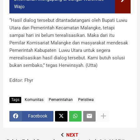
Wajo
“
Hasil dialog tersebut ditantadatangani oleh Bupati Luwu
Utara dan Pemerintah Kecamatan Malangke
,
tetapi
sampai hari ini belum terealisasikan. Maka dari itu
Pemilar Komisariat Malangke dan
m
asyarakat mendesak
Pemerintah Kabupaten
Luwu Utara
u
ntuk
segera
merealisasikan hasil dialog tersebut
.
Kami butuh solusi
bukan sembako
,”
tegas Herwinsyah. (Utta)
Editor: Fhyr
Tags
Komunitas
Pemerintahan
Peristiwa
Facebook
NEXT