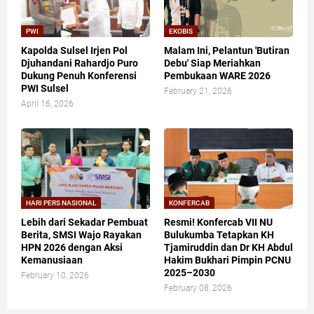
PWI
EKOBIS
Kapolda Sulsel Irjen Pol
Malam Ini, Pelantun 'Butiran
Djuhandani Rahardjo Puro
Debu' Siap Meriahkan
Dukung Penuh Konferensi
Pembukaan WARE 2026
PWI Sulsel
February 21, 2026
April 16, 2026
HARI PERS NASIONAL
KONFERCAB
Lebih dari Sekadar Pembuat
Resmi! Konfercab VII NU
Berita, SMSI Wajo Rayakan
Bulukumba Tetapkan KH
HPN 2026 dengan Aksi
Tjamiruddin dan Dr KH Abdul
Kemanusiaan
Hakim Bukhari Pimpin PCNU
2025–2030
February 10, 2026
February 08, 2026