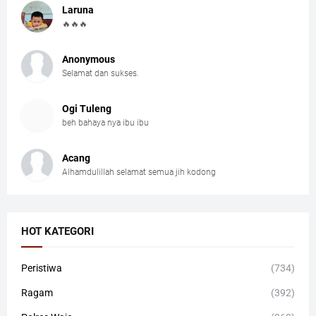
Laruna
🔥🔥🔥
Anonymous
Selamat dan sukses.
Ogi Tuleng
beh bahaya nya ibu ibu
Acang
Alhamdulillah selamat semua jih kodong
HOT KATEGORI
Peristiwa
(734)
Ragam
(392)