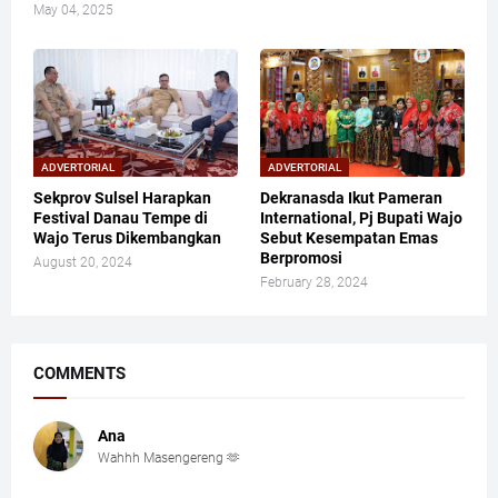
May 04, 2025
ADVERTORIAL
ADVERTORIAL
Sekprov Sulsel Harapkan
Dekranasda Ikut Pameran
Festival Danau Tempe di
International, Pj Bupati Wajo
Wajo Terus Dikembangkan
Sebut Kesempatan Emas
Berpromosi
August 20, 2024
February 28, 2024
COMMENTS
Ana
Wahhh Masengereng 🫶