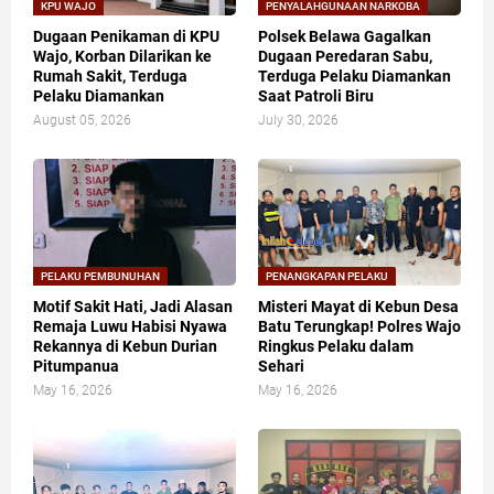
KPU WAJO
PENYALAHGUNAAN NARKOBA
Dugaan Penikaman di KPU
Polsek Belawa Gagalkan
Wajo, Korban Dilarikan ke
Dugaan Peredaran Sabu,
Rumah Sakit, Terduga
Terduga Pelaku Diamankan
Pelaku Diamankan
Saat Patroli Biru
August 05, 2026
July 30, 2026
PELAKU PEMBUNUHAN
PENANGKAPAN PELAKU
Motif Sakit Hati, Jadi Alasan
Misteri Mayat di Kebun Desa
Remaja Luwu Habisi Nyawa
Batu Terungkap! Polres Wajo
Rekannya di Kebun Durian
Ringkus Pelaku dalam
Pitumpanua
Sehari
May 16, 2026
May 16, 2026