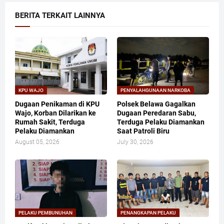
BERITA TERKAIT LAINNYA
KPU WAJO
PENYALAHGUNAAN NARKOBA
Dugaan Penikaman di KPU
Polsek Belawa Gagalkan
Wajo, Korban Dilarikan ke
Dugaan Peredaran Sabu,
Rumah Sakit, Terduga
Terduga Pelaku Diamankan
Pelaku Diamankan
Saat Patroli Biru
August 05, 2026
July 30, 2026
PELAKU PEMBUNUHAN
PENANGKAPAN PELAKU