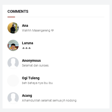
COMMENTS
Ana
Wahhh Masengereng 🫶
Laruna
🔥🔥🔥
Anonymous
Selamat dan sukses.
Ogi Tuleng
beh bahaya nya ibu ibu
Acang
Alhamdulillah selamat semua jih kodong