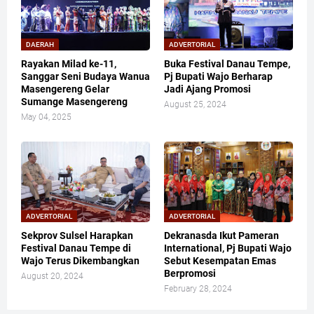
DAERAH
ADVERTORIAL
Rayakan Milad ke-11,
Buka Festival Danau Tempe,
Sanggar Seni Budaya Wanua
Pj Bupati Wajo Berharap
Masengereng Gelar
Jadi Ajang Promosi
Sumange Masengereng
August 25, 2024
May 04, 2025
ADVERTORIAL
ADVERTORIAL
Sekprov Sulsel Harapkan
Dekranasda Ikut Pameran
Festival Danau Tempe di
International, Pj Bupati Wajo
Wajo Terus Dikembangkan
Sebut Kesempatan Emas
Berpromosi
August 20, 2024
February 28, 2024