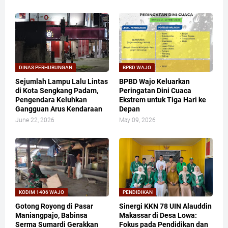
DINAS PERHUBUNGAN
BPBD WAJO
Sejumlah Lampu Lalu Lintas
BPBD Wajo Keluarkan
di Kota Sengkang Padam,
Peringatan Dini Cuaca
Pengendara Keluhkan
Ekstrem untuk Tiga Hari ke
Gangguan Arus Kendaraan
Depan
June 22, 2026
May 09, 2026
KODIM 1406 WAJO
PENDIDIKAN
Gotong Royong di Pasar
Sinergi KKN 78 UIN Alauddin
Maniangpajo, Babinsa
Makassar di Desa Lowa:
Serma Sumardi Gerakkan
Fokus pada Pendidikan dan