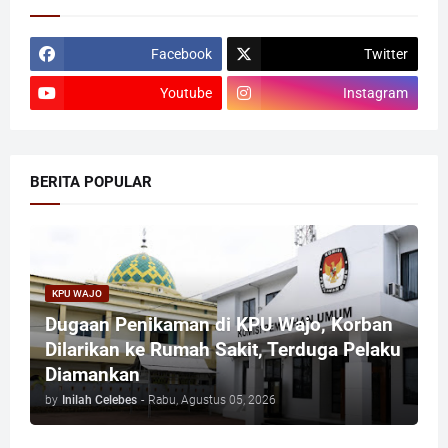
Facebook
Twitter
Youtube
Instagram
BERITA POPULAR
KPU WAJO
Dugaan Penikaman di KPU Wajo, Korban
Dilarikan ke Rumah Sakit, Terduga Pelaku
Diamankan
by
Inilah Celebes
-
Rabu, Agustus 05, 2026