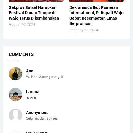
Sekprov Sulsel Harapkan
Dekranasda Ikut Pameran
Festival Danau Tempe di
International, Pj Bupati Wajo
Wajo Terus Dikembangkan
Sebut Kesempatan Emas
Berpromosi
August 20, 2024
February 28, 2024
COMMENTS
Ana
Wahhh Masengereng 🫶
Laruna
🔥🔥🔥
Anonymous
Selamat dan sukses.