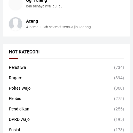
Ogi Tuleng
beh bahaya nya ibu ibu
Acang
Alhamdulillah selamat semua jih kodong
HOT KATEGORI
Peristiwa
(734)
Ragam
(394)
Polres Wajo
(360)
Ekobis
(275)
Pendidikan
(255)
DPRD Wajo
(195)
Sosial
(178)