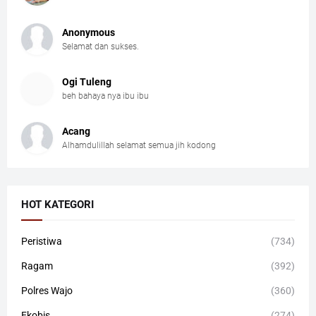
Anonymous
Selamat dan sukses.
Ogi Tuleng
beh bahaya nya ibu ibu
Acang
Alhamdulillah selamat semua jih kodong
HOT KATEGORI
Peristiwa
(734)
Ragam
(392)
Polres Wajo
(360)
Ekobis
(274)