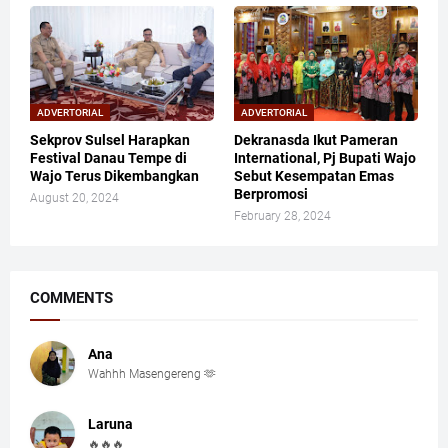
ADVERTORIAL
ADVERTORIAL
Sekprov Sulsel Harapkan
Dekranasda Ikut Pameran
Festival Danau Tempe di
International, Pj Bupati Wajo
Wajo Terus Dikembangkan
Sebut Kesempatan Emas
Berpromosi
August 20, 2024
February 28, 2024
COMMENTS
Ana
Wahhh Masengereng 🫶
Laruna
🔥🔥🔥