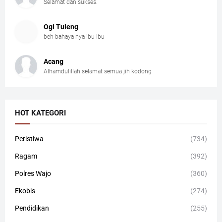
Selamat dan sukses.
Ogi Tuleng
beh bahaya nya ibu ibu
Acang
Alhamdulillah selamat semua jih kodong
HOT KATEGORI
Peristiwa
(734)
Ragam
(392)
Polres Wajo
(360)
Ekobis
(274)
Pendidikan
(255)