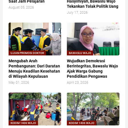
Saat Jam Pelajaran
Hasyimiyah, Bawaslu Wajo
Tekankan Tolak Politik Uang
August 05, 2026
July 17, 2026
UJIAN PROMOSI DOKTOR
BAWASLU WAJO
Mengubah Arah
Wujudkan Demokrasi
Pembangunan: Dari Daratan
Berintegritas, Bawaslu Wajo
Menuju Keadilan Kesehatan
Ajak Warga Gabung
di Wilayah Kepulauan
Pendidikan Pengawas
May 01, 2026
April 23, 2026
KODIM 1406 WAJO
KODIM 1406 WAJO