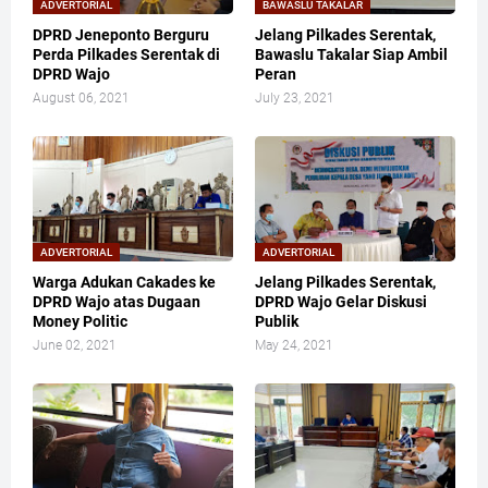
ADVERTORIAL
BAWASLU TAKALAR
DPRD Jeneponto Berguru
Jelang Pilkades Serentak,
Perda Pilkades Serentak di
Bawaslu Takalar Siap Ambil
DPRD Wajo
Peran
August 06, 2021
July 23, 2021
ADVERTORIAL
ADVERTORIAL
Warga Adukan Cakades ke
Jelang Pilkades Serentak,
DPRD Wajo atas Dugaan
DPRD Wajo Gelar Diskusi
Money Politic
Publik
June 02, 2021
May 24, 2021