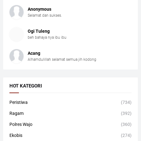
Anonymous
Selamat dan sukses.
Ogi Tuleng
beh bahaya nya ibu ibu
Acang
Alhamdulillah selamat semua jih kodong
HOT KATEGORI
Peristiwa
(734)
Ragam
(392)
Polres Wajo
(360)
Ekobis
(274)