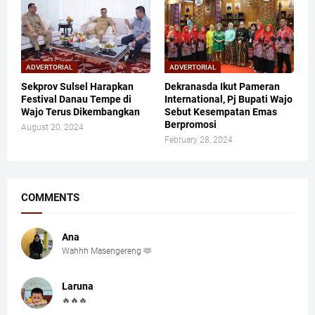
ADVERTORIAL
ADVERTORIAL
Sekprov Sulsel Harapkan
Dekranasda Ikut Pameran
Festival Danau Tempe di
International, Pj Bupati Wajo
Wajo Terus Dikembangkan
Sebut Kesempatan Emas
Berpromosi
August 20, 2024
February 28, 2024
COMMENTS
Ana
Wahhh Masengereng 🫶
Laruna
🔥🔥🔥