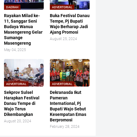
DAERAH
ADVERTORIAL
Rayakan Milad ke-
Buka Festival Danau
11, Sanggar Seni
Tempe, Pj Bupati
Budaya Wanua
Wajo Berharap Jadi
Masengereng Gelar
Ajang Promosi
Sumange
August 25, 2024
Masengereng
May 04, 2025
ADVERTORIAL
ADVERTORIAL
Sekprov Sulsel
Dekranasda Ikut
Harapkan Festival
Pameran
Danau Tempe di
International, Pj
Wajo Terus
Bupati Wajo Sebut
Dikembangkan
Kesempatan Emas
Berpromosi
August 20, 2024
February 28, 2024