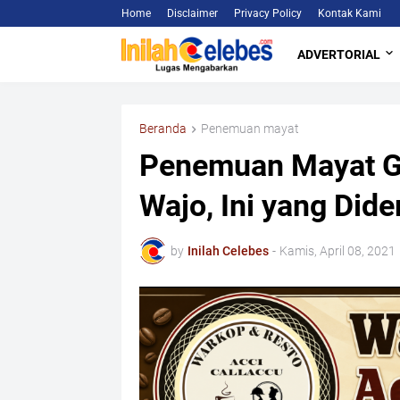
Home
Disclaimer
Privacy Policy
Kontak Kami
ADVERTORIAL
Beranda
Penemuan mayat
Penemuan Mayat G
Wajo, Ini yang Dide
by
Inilah Celebes
-
Kamis, April 08, 2021