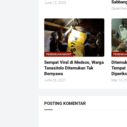
Sabban
June 10, 2023
December
PENEMUAN MAYAT
PENEMUA
Sempat Viral di Medsos, Warga
Ditemuk
Tanasitolo Ditemukan Tak
Tempat 
Bernyawa
Diperik
June 26, 2021
May 10, 2
POSTING KOMENTAR