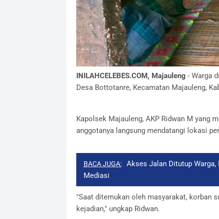
INILAHCELEBES.COM, Majauleng
- Warga d
Desa Bottotanre, Kecamatan Majauleng, Kab
Kapolsek Majauleng, AKP Ridwan M yang me
anggotanya langsung mendatangi lokasi pe
Akses Jalan Ditutup Warga,
BACA JUGA:
Mediasi
"Saat ditemukan oleh masyarakat, korban s
kejadian," ungkap Ridwan.