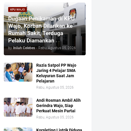
KPU WAJO
Dugaan Penikaman di KPU
Wajo, Korban Dilarikan ke
Rumah Sakit, Terduga
Pelaku Diamankan
by
Inilah Celebes
-
Rabu, Agustus 05, 2026
Razia Satpol PP Wajo
Jaring 4 Pelajar SMA
Keluyuran Saat Jam
Pelajaran
Rabu, Agustus 05, 2026
Andi Rosman Ambil Alih
Gerindra Wajo, Siap
Perkuat Mesin Partai
Rabu, Agustus 05, 2026
Korsleting Listrik Diduga