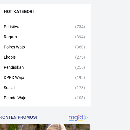
HOT KATEGORI
Peristiwa
(734)
Ragam
(394)
Polres Wajo
(360)
Ekobis
(275)
Pendidikan
(255)
DPRD Wajo
(195)
Sosial
(178)
Pemda Wajo
(108)