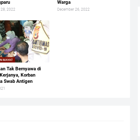
gparu
Warga
 28, 2022
December 26, 2022
N MAYAT
an Tak Bernyawa di
Kerjanya, Korban
sa Swab Antigen
021