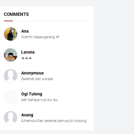
COMMENTS
Ana
Wahhh Masengereng 🫶
Laruna
🔥🔥🔥
Anonymous
Selamat dan sukses.
Ogi Tuleng
beh bahaya nya ibu ibu
Acang
Alhamdulillah selamat semua jih kodong