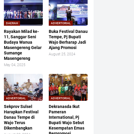
DAERAH
ADVERTORIAL
Rayakan Milad ke-
Buka Festival Danau
11, Sanggar Seni
Tempe, Pj Bupati
Budaya Wanua
Wajo Berharap Jadi
Masengereng Gelar
Ajang Promosi
Sumange
August 25, 2024
Masengereng
May 04, 2025
ADVERTORIAL
ADVERTORIAL
Sekprov Sulsel
Dekranasda Ikut
Harapkan Festival
Pameran
Danau Tempe di
International, Pj
Wajo Terus
Bupati Wajo Sebut
Dikembangkan
Kesempatan Emas
Berpromosi