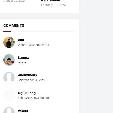
August 20, 2024
February 28, 2024
COMMENTS
Ana
Wahhh Masengereng 🫶
Laruna
🔥🔥🔥
Anonymous
Selamat dan sukses.
Ogi Tuleng
beh bahaya nya ibu ibu
Acang