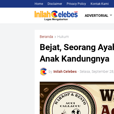
Home
Disclaimer
Privacy Policy
Kontak Kami
ADVERTORIAL
Beranda
Hukum
Bejat, Seorang Aya
Anak Kandungnya
by
Inilah Celebes
-
Selasa, September 28