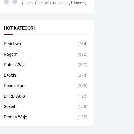
Alhamdulillah selamat semua jih kodong
HOT KATEGORI
Peristiwa
(734)
Ragam
(392)
Polres Wajo
(360)
Ekobis
(274)
Pendidikan
(255)
DPRD Wajo
(195)
Sosial
(178)
Pemda Wajo
(108)