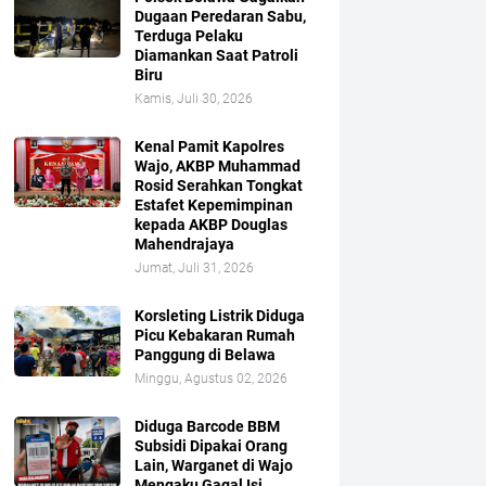
Dugaan Peredaran Sabu,
Terduga Pelaku
Diamankan Saat Patroli
Biru
Kamis, Juli 30, 2026
Kenal Pamit Kapolres
Wajo, AKBP Muhammad
Rosid Serahkan Tongkat
Estafet Kepemimpinan
kepada AKBP Douglas
Mahendrajaya
Jumat, Juli 31, 2026
Korsleting Listrik Diduga
Picu Kebakaran Rumah
Panggung di Belawa
Minggu, Agustus 02, 2026
Diduga Barcode BBM
Subsidi Dipakai Orang
Lain, Warganet di Wajo
Mengaku Gagal Isi