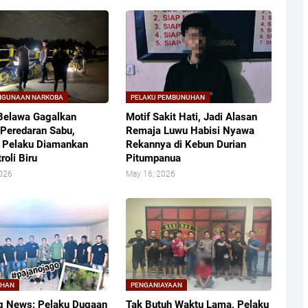
HGUNAAN NARKOBA
PELAKU PEMBUNUHAN
Belawa Gagalkan
Motif Sakit Hati, Jadi Alasan
Peredaran Sabu,
Remaja Luwu Habisi Nyawa
 Pelaku Diamankan
Rekannya di Kebun Durian
roli Biru
Pitumpanua
2026
May 16, 2026
UHAN
PENGANIAYAAN
g News: Pelaku Dugaan
Tak Butuh Waktu Lama, Pelaku