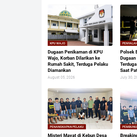
KPU WAJO
PENYALA
Dugaan Penikaman di KPU
Polsek 
Wajo, Korban Dilarikan ke
Dugaan 
Rumah Sakit, Terduga Pelaku
Terduga
Diamankan
Saat Pat
August 05, 2026
July 30, 
PENANGKAPAN PELAKU
PEMBUN
Misteri Mayat di Kebun Desa
Breakin