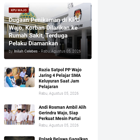
KPU WAJO
Dugaan Penikaman di KPU
Wajo, Korban Dilarikan ke
Rumah Sakit, Terduga
Pelaku Diamankan
by
Inilah Celebes
-
Rabu, Agustus 05, 2026
Razia Satpol PP Wajo
Jaring 4 Pelajar SMA
Keluyuran Saat Jam
Pelajaran
Rabu, Agustus 05, 2026
Andi Rosman Ambil Alih
Gerindra Wajo, Siap
Perkuat Mesin Partai
Rabu, Agustus 05, 2026
Polsek Belawa Gagalkan