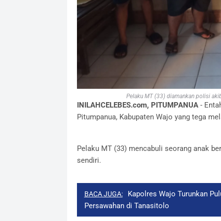
Pelaku MT (33) diamankan polisi aki
INILAHCELEBES.com, PITUMPANUA
- Enta
Pitumpanua, Kabupaten Wajo yang tega mel
Pelaku MT (33) mencabuli seorang anak ber
sendiri.
Kapolres Wajo Turunkan Pu
BACA JUGA:
Persawahan di Tanasitolo