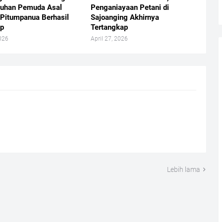
uhan Pemuda Asal
Penganiayaan Petani di
 Pitumpanua Berhasil
Sajoanging Akhirnya
ap
Tertangkap
026
April 27, 2026
Lebih lama