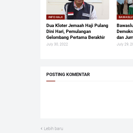
INFO HAJI
BAWASLU
Dua Kloter Jemaah Haji Pulang
Bawaslu
Dini Hari, Pemulangan
Demokra
Gelombang Pertama Berakhir
dan Jurn
July 30, 2022
July 29, 
POSTING KOMENTAR
Lebih baru