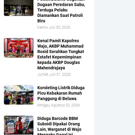
Dugaan Peredaran Sabu,
Terduga Pelaku
Diamankan Saat Patroli
Biru
Kamis, Juli 30, 2026
Kenal Pamit Kapolres
Wajo, AKBP Muhammad
Rosid Serahkan Tongkat
Estafet Kepemimpinan
kepada AKBP Douglas
Mahendrajaya
Jumat, Juli 31, 2026
Korsleting Listrik Diduga
Picu Kebakaran Rumah
Panggung di Belawa
Minggu, Agustus 02, 2026
Diduga Barcode BBM
Subsidi Dipakai Orang
Lain, Warganet di Wajo
Mengaku Gagal Isi