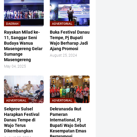
DAERAH
ADVERTORIAL
Rayakan Milad ke-
Buka Festival Danau
11, Sanggar Seni
Tempe, Pj Bupati
Budaya Wanua
Wajo Berharap Jadi
Masengereng Gelar
Ajang Promosi
Sumange
August 25, 2024
Masengereng
May 04, 2025
ADVERTORIAL
ADVERTORIAL
Sekprov Sulsel
Dekranasda Ikut
Harapkan Festival
Pameran
Danau Tempe di
International, Pj
Wajo Terus
Bupati Wajo Sebut
Dikembangkan
Kesempatan Emas
Berpromosi