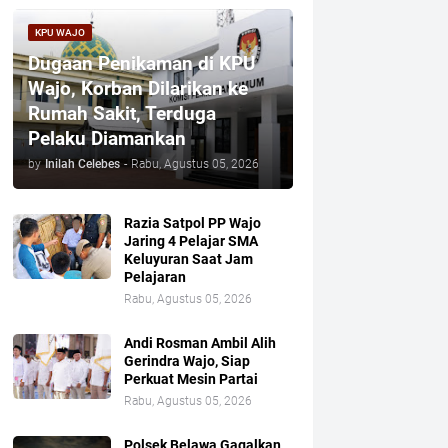
KPU WAJO
Dugaan Penikaman di KPU
Wajo, Korban Dilarikan ke
Rumah Sakit, Terduga
Pelaku Diamankan
by
Inilah Celebes
-
Rabu, Agustus 05, 2026
Razia Satpol PP Wajo
Jaring 4 Pelajar SMA
Keluyuran Saat Jam
Pelajaran
Rabu, Agustus 05, 2026
Andi Rosman Ambil Alih
Gerindra Wajo, Siap
Perkuat Mesin Partai
Rabu, Agustus 05, 2026
Polsek Belawa Gagalkan