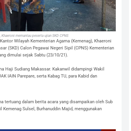
, Khaeroni memantau peserta ujian SKD CPNS
 Kantor Wilayah Kementerian Agama (Kemenag), Khaeroni
ar (SKD) Calon Pegawai Negeri Sipil (CPNS) Kementerian
ng dimulai sejak Sabtu (23/10/21).
ama Haji Sudiang Makassar. Kakanwil didampingi Wakil
UAK IAIN Parepare, serta Kabag TU, para Kabid dan
na tertuang dalam berita acara yang disampaikan oleh Sub
l Kemenag Sulsel, Burhanuddin Majid, menggunakan