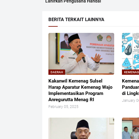
Lahirkan Pengusaha Handal
BERITA TERKAIT LAINNYA
DAERAH
KEMENA
Kakanwil Kemenag Sulsel
Kemenag
Harap Aparatur Kemenag Wajo
Panduan
Implementasikan Program
di Ling
Anregurutta Menag RI
January 0
February 05, 2025