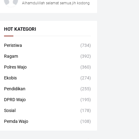
Alhamdulillah selamat semua jih kodong
HOT KATEGORI
Peristiwa
(734)
Ragam
(392)
Polres Wajo
(360)
Ekobis
(274)
Pendidikan
(255)
DPRD Wajo
(195)
Sosial
(178)
Pemda Wajo
(108)