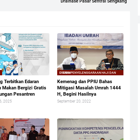
Drainase Pasar Sentral Sengkang
G
DITJEN PENYELENGGARAAN HAJI DAN UMRAH
 Terbitkan Edaran
Kemenag dan PPIU Bahas
 Makan Bergizi Gratis
Mitigasi Masalah Umrah 1444
kungan Pesantren
H, Begini Hasilnya
6, 2025
September 20, 2022