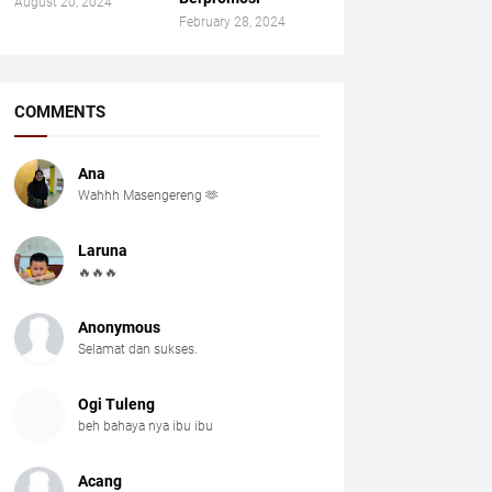
August 20, 2024
February 28, 2024
COMMENTS
Ana
Wahhh Masengereng 🫶
Laruna
🔥🔥🔥
Anonymous
Selamat dan sukses.
Ogi Tuleng
beh bahaya nya ibu ibu
Acang