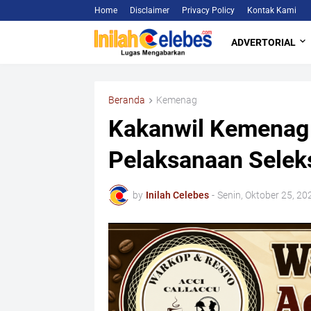
Home
Disclaimer
Privacy Policy
Kontak Kami
ADVERTORIAL
Beranda
Kemenag
Kakanwil Kemenag 
Pelaksanaan Selek
by
Inilah Celebes
-
Senin, Oktober 25, 20