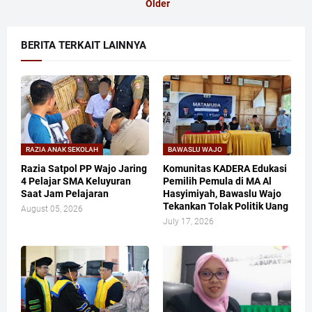
Older
BERITA TERKAIT LAINNYA
RAZIA ANAK SEKOLAH
BAWASLU WAJO
Razia Satpol PP Wajo Jaring
Komunitas KADERA Edukasi
4 Pelajar SMA Keluyuran
Pemilih Pemula di MA Al
Saat Jam Pelajaran
Hasyimiyah, Bawaslu Wajo
Tekankan Tolak Politik Uang
August 05, 2026
July 17, 2026