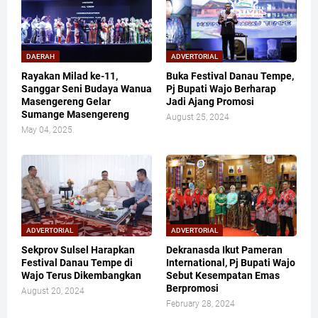
DAERAH
ADVERTORIAL
Rayakan Milad ke-11,
Buka Festival Danau Tempe,
Sanggar Seni Budaya Wanua
Pj Bupati Wajo Berharap
Masengereng Gelar
Jadi Ajang Promosi
Sumange Masengereng
August 25, 2024
May 04, 2025
ADVERTORIAL
ADVERTORIAL
Sekprov Sulsel Harapkan
Dekranasda Ikut Pameran
Festival Danau Tempe di
International, Pj Bupati Wajo
Wajo Terus Dikembangkan
Sebut Kesempatan Emas
Berpromosi
August 20, 2024
February 28, 2024