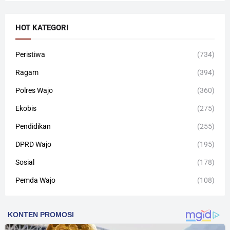
HOT KATEGORI
Peristiwa
(734)
Ragam
(394)
Polres Wajo
(360)
Ekobis
(275)
Pendidikan
(255)
DPRD Wajo
(195)
Sosial
(178)
Pemda Wajo
(108)