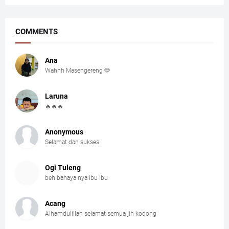
COMMENTS
Ana
Wahhh Masengereng 🫶
Laruna
🔥🔥🔥
Anonymous
Selamat dan sukses.
Ogi Tuleng
beh bahaya nya ibu ibu
Acang
Alhamdulillah selamat semua jih kodong