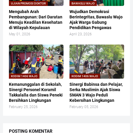
UJIAN PROMOSI DOKTOR
BAWASLU WAJO
Mengubah Arah
Wujudkan Demokrasi
Pembangunan: Dari Daratan
Berintegritas, Bawaslu Wajo
Menuju Keadilan Kesehatan
Ajak Warga Gabung
di Wilayah Kepulauan
Pendidikan Pengawas
May 01, 2026
April 23, 2026
KODIM 1406 WAJO
KODIM 1406 WAJO
​Kemanunggalan di Sekolah,
​Sinergi Babinsa dan Pelajar,
Sinergi Personel Koramil
Serka Muslimin Ajak Siswa
Takkalalla dan Siswa Peneki
SMAN 3 Wajo Peduli
Bersihkan Lingkungan
Kebersihan Lingkungan
February 25, 2026
February 05, 2026
POSTING KOMENTAR