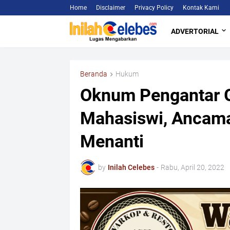
Home
Disclaimer
Privacy Policy
Kontak Kami
ADVERTORIAL
Beranda
Hukum
Oknum Pengantar G
Mahasiswi, Ancama
Menanti
by
Inilah Celebes
-
Rabu, April 20, 2022