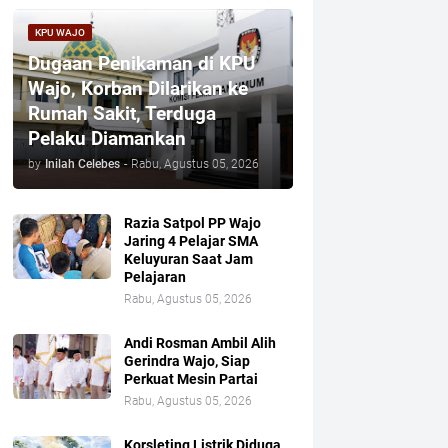
KPU WAJO
Dugaan Penikaman di KPU
Wajo, Korban Dilarikan ke
Rumah Sakit, Terduga
Pelaku Diamankan
by
Inilah Celebes
-
Rabu, Agustus 05, 2026
Razia Satpol PP Wajo
Jaring 4 Pelajar SMA
Keluyuran Saat Jam
Pelajaran
Rabu, Agustus 05, 2026
Andi Rosman Ambil Alih
Gerindra Wajo, Siap
Perkuat Mesin Partai
Rabu, Agustus 05, 2026
Korsleting Listrik Diduga