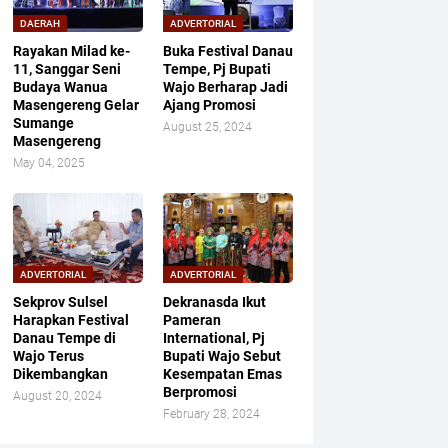
DAERAH
ADVERTORIAL
Rayakan Milad ke-
Buka Festival Danau
11, Sanggar Seni
Tempe, Pj Bupati
Budaya Wanua
Wajo Berharap Jadi
Masengereng Gelar
Ajang Promosi
Sumange
August 25, 2024
Masengereng
May 04, 2025
ADVERTORIAL
ADVERTORIAL
Sekprov Sulsel
Dekranasda Ikut
Harapkan Festival
Pameran
Danau Tempe di
International, Pj
Wajo Terus
Bupati Wajo Sebut
Dikembangkan
Kesempatan Emas
Berpromosi
August 20, 2024
February 28, 2024