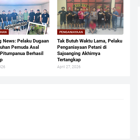
UHAN
PENGANIAYAAN
g News: Pelaku Dugaan
Tak Butuh Waktu Lama, Pelaku
uhan Pemuda Asal
Penganiayaan Petani di
 Pitumpanua Berhasil
Sajoanging Akhirnya
ap
Tertangkap
026
April 27, 2026