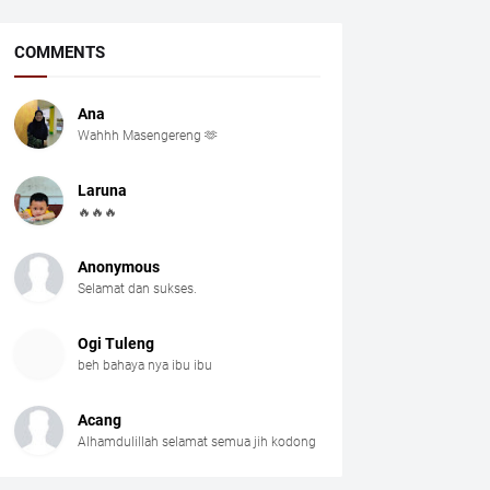
COMMENTS
Ana
Wahhh Masengereng 🫶
Laruna
🔥🔥🔥
Anonymous
Selamat dan sukses.
Ogi Tuleng
beh bahaya nya ibu ibu
Acang
Alhamdulillah selamat semua jih kodong