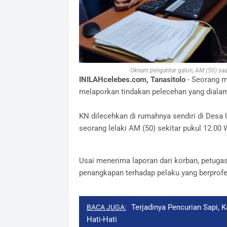
Oknum pengantar galon, AM (50) saat
INILAHcelebes.com, Tanasitolo
- Seorang m
melaporkan tindakan pelecehan yang dialam
KN dilecehkan di rumahnya sendiri di Desa
seorang lelaki AM (50) sekitar pukul 12.00 
Usai menerima laporan dari korban, petuga
penangkapan terhadap pelaku yang berprofesi
Terjadinya Pencurian Sapi, 
BACA JUGA:
Hati-Hati