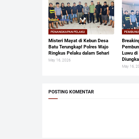
PENANGKAPAN PELAKU
PEMBUN
Misteri Mayat di Kebun Desa
Breakin
Batu Terungkap! Polres Wajo
Pembun
Ringkus Pelaku dalam Sehari
Luwu di
Diungk
May 16, 2026
May 16, 2
POSTING KOMENTAR