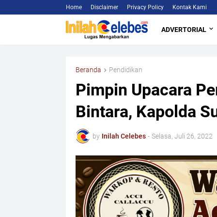
Home
Disclaimer
Privacy Policy
Kontak Kami
ADVERTORIAL
Beranda
Pendidikan
Pimpin Upacara P
Bintara, Kapolda Su
by
Inilah Celebes
-
Selasa, Juli 26, 2022