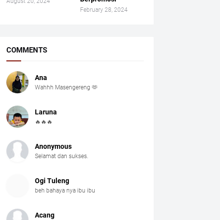
August 20, 2024
February 28, 2024
COMMENTS
Ana
Wahhh Masengereng 🫶
Laruna
🔥🔥🔥
Anonymous
Selamat dan sukses.
Ogi Tuleng
beh bahaya nya ibu ibu
Acang