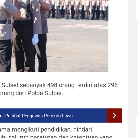
Sulsel sebanyak 498 orang terdiri atas 296
orang dari Polda Sulbar.
ent Pejabat Pengawas Pemkab Luwu
ama mengikuti pendidikan, hindari
uhi seluruh peraturan dan ketentuan yang