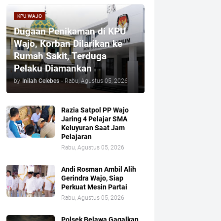
KPU WAJO
Dugaan Penikaman di KPU
Wajo, Korban Dilarikan ke
Rumah Sakit, Terduga
Pelaku Diamankan
by
Inilah Celebes
-
Rabu, Agustus 05, 2026
Razia Satpol PP Wajo
Jaring 4 Pelajar SMA
Keluyuran Saat Jam
Pelajaran
Rabu, Agustus 05, 2026
Andi Rosman Ambil Alih
Gerindra Wajo, Siap
Perkuat Mesin Partai
Rabu, Agustus 05, 2026
Polsek Belawa Gagalkan