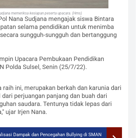
 Sudjana memeriksa kesiapan peserta upacara. (Hms)
 Pol Nana Sudjana mengajak siswa Bintara
patan selama pendidikan untuk menimba
ih secara sungguh-sungguh dan bertanggung
mimpin Upacara Pembukaan Pendidikan
 Polda Sulsel, Senin (25/7/22).
 raih ini, merupakan berkah dan karunia dari
 dari perjuangan panjang dan buah dari
guhan saudara. Tentunya tidak lepas dari
" ujar Irjen Nana.
alisasi Dampak dan Pencegahan Bullying di SMAN