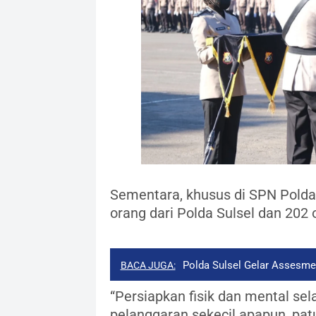
Sementara, khusus di SPN Polda 
orang dari Polda Sulsel dan 202 
Polda Sulsel Gelar Assesm
BACA JUGA:
“Persiapkan fisik dan mental sel
pelanggaran sekecil apapun, pat