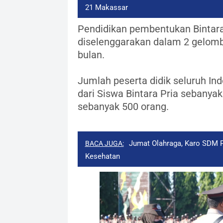
21 Makassar
Pendidikan pembentukan Bintara
diselenggarakan dalam 2 gelom
bulan.
Jumlah peserta didik seluruh Ind
dari Siswa Bintara Pria sebanyak
sebanyak 500 orang.
Jumat Olahraga, Karo SDM P
BACA JUGA:
Kesehatan