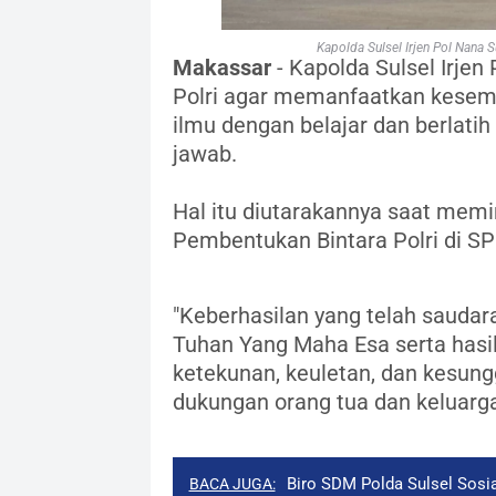
Kapolda Sulsel Irjen Pol Nana
Makassar
- Kapolda Sulsel Irjen
Polri agar memanfaatkan kesem
ilmu dengan belajar dan berlat
jawab.
Hal itu diutarakannya saat me
Pembentukan Bintara Polri di SPN
"Keberhasilan yang telah saudara
Tuhan Yang Maha Esa serta hasil
ketekunan, keuletan, dan kesung
dukungan orang tua dan keluarga,
Biro SDM Polda Sulsel Sosi
BACA JUGA: