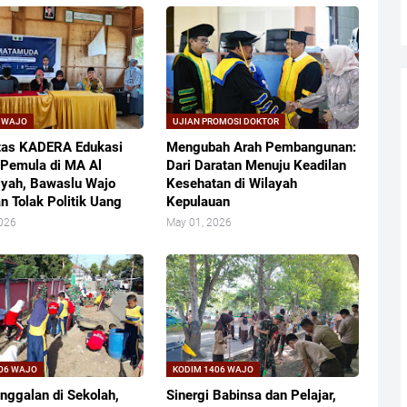
 WAJO
UJIAN PROMOSI DOKTOR
tas KADERA Edukasi
Mengubah Arah Pembangunan:
 Pemula di MA Al
Dari Daratan Menuju Keadilan
yah, Bawaslu Wajo
Kesehatan di Wilayah
n Tolak Politik Uang
Kepulauan
2026
May 01, 2026
06 WAJO
KODIM 1406 WAJO
nggalan di Sekolah,
​Sinergi Babinsa dan Pelajar,