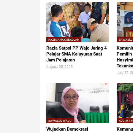
RAZIA ANAK SEKOLAH
BAWASLU
Razia Satpol PP Wajo Jaring 4
Komuni
Pelajar SMA Keluyuran Saat
Pemilih
Jam Pelajaran
Hasyimi
Tekanka
August 05, 2026
July 17, 
BAWASLU WAJO
KODIM 14
Wujudkan Demokrasi
​Kemanu