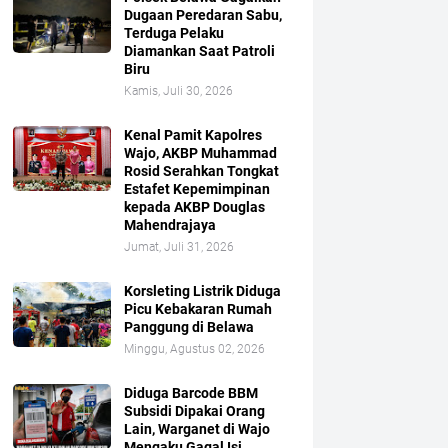
Dugaan Peredaran Sabu,
Terduga Pelaku
Diamankan Saat Patroli
Biru
Kamis, Juli 30, 2026
Kenal Pamit Kapolres
Wajo, AKBP Muhammad
Rosid Serahkan Tongkat
Estafet Kepemimpinan
kepada AKBP Douglas
Mahendrajaya
Jumat, Juli 31, 2026
Korsleting Listrik Diduga
Picu Kebakaran Rumah
Panggung di Belawa
Minggu, Agustus 02, 2026
Diduga Barcode BBM
Subsidi Dipakai Orang
Lain, Warganet di Wajo
Mengaku Gagal Isi