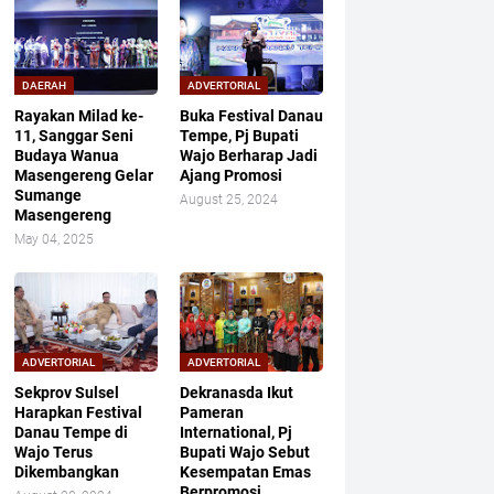
DAERAH
ADVERTORIAL
Rayakan Milad ke-
Buka Festival Danau
11, Sanggar Seni
Tempe, Pj Bupati
Budaya Wanua
Wajo Berharap Jadi
Masengereng Gelar
Ajang Promosi
Sumange
August 25, 2024
Masengereng
May 04, 2025
ADVERTORIAL
ADVERTORIAL
Sekprov Sulsel
Dekranasda Ikut
Harapkan Festival
Pameran
Danau Tempe di
International, Pj
Wajo Terus
Bupati Wajo Sebut
Dikembangkan
Kesempatan Emas
Berpromosi