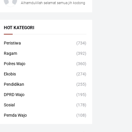
Alhamdulillah selamat semua jih kodong
HOT KATEGORI
Peristiwa
(734)
Ragam
(392)
Polres Wajo
(360)
Ekobis
(274)
Pendidikan
(255)
DPRD Wajo
(195)
Sosial
(178)
Pemda Wajo
(108)