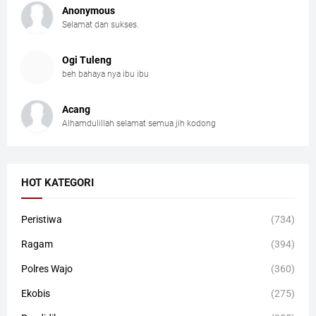
Anonymous
Selamat dan sukses.
Ogi Tuleng
beh bahaya nya ibu ibu
Acang
Alhamdulillah selamat semua jih kodong
HOT KATEGORI
Peristiwa
(734)
Ragam
(394)
Polres Wajo
(360)
Ekobis
(275)