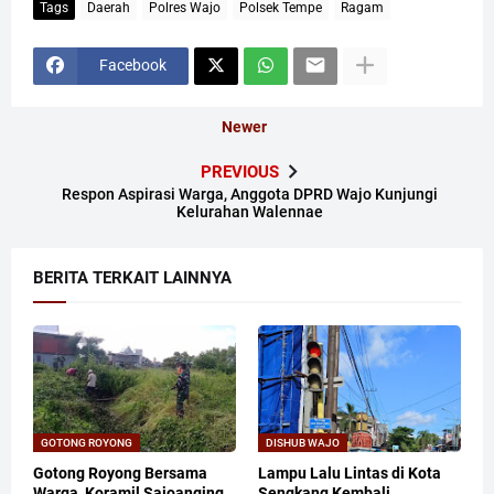
Tags
Daerah
Polres Wajo
Polsek Tempe
Ragam
Facebook
Newer
PREVIOUS
Respon Aspirasi Warga, Anggota DPRD Wajo Kunjungi
Kelurahan Walennae
BERITA TERKAIT LAINNYA
GOTONG ROYONG
DISHUB WAJO
Gotong Royong Bersama
Lampu Lalu Lintas di Kota
Warga, Koramil Sajoanging
Sengkang Kembali