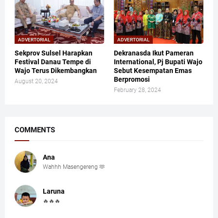
ADVERTORIAL
ADVERTORIAL
Sekprov Sulsel Harapkan
Dekranasda Ikut Pameran
Festival Danau Tempe di
International, Pj Bupati Wajo
Wajo Terus Dikembangkan
Sebut Kesempatan Emas
Berpromosi
August 20, 2024
February 28, 2024
COMMENTS
Ana
Wahhh Masengereng 🫶
Laruna
🔥🔥🔥