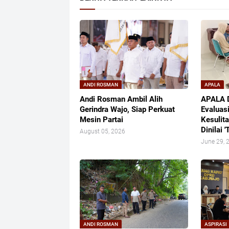
ANDI ROSMAN
APALA
Andi Rosman Ambil Alih
APALA 
Gerindra Wajo, Siap Perkuat
Evaluas
Mesin Partai
Kesulita
Dinilai '
August 05, 2026
June 29, 
ANDI ROSMAN
ASPIRASI