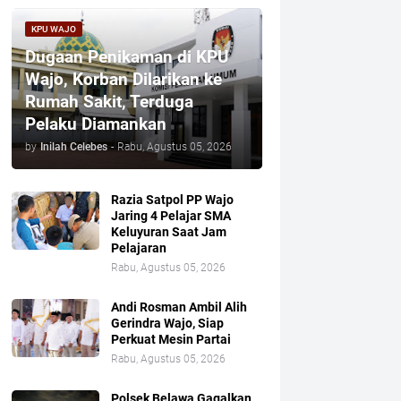
KPU WAJO
Dugaan Penikaman di KPU
Wajo, Korban Dilarikan ke
Rumah Sakit, Terduga
Pelaku Diamankan
by
Inilah Celebes
-
Rabu, Agustus 05, 2026
Razia Satpol PP Wajo
Jaring 4 Pelajar SMA
Keluyuran Saat Jam
Pelajaran
Rabu, Agustus 05, 2026
Andi Rosman Ambil Alih
Gerindra Wajo, Siap
Perkuat Mesin Partai
Rabu, Agustus 05, 2026
Polsek Belawa Gagalkan