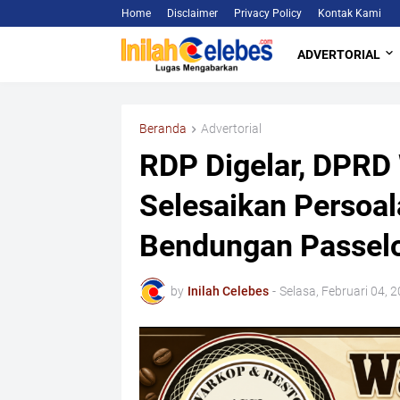
Home
Disclaimer
Privacy Policy
Kontak Kami
ADVERTORIAL
Beranda
Advertorial
RDP Digelar, DPRD
Selesaikan Persoal
Bendungan Passel
by
Inilah Celebes
-
Selasa, Februari 04, 