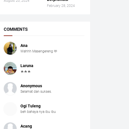
August 20, 2024
February 28, 2024
COMMENTS
Ana
Wahhh Masengereng 🫶
Laruna
🔥🔥🔥
Anonymous
Selamat dan sukses.
Ogi Tuleng
beh bahaya nya ibu ibu
Acang