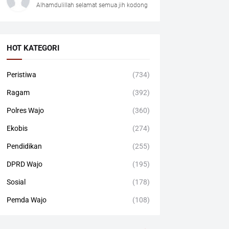
Alhamdulillah selamat semua jih kodong
HOT KATEGORI
Peristiwa
(734)
Ragam
(392)
Polres Wajo
(360)
Ekobis
(274)
Pendidikan
(255)
DPRD Wajo
(195)
Sosial
(178)
Pemda Wajo
(108)