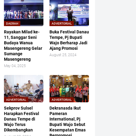
DAERAH
ADVERTORIAL
Rayakan Milad ke-
Buka Festival Danau
11, Sanggar Seni
Tempe, Pj Bupati
Budaya Wanua
Wajo Berharap Jadi
Masengereng Gelar
Ajang Promosi
Sumange
August 25, 2024
Masengereng
May 04, 2025
ADVERTORIAL
ADVERTORIAL
Sekprov Sulsel
Dekranasda Ikut
Harapkan Festival
Pameran
Danau Tempe di
International, Pj
Wajo Terus
Bupati Wajo Sebut
Dikembangkan
Kesempatan Emas
Berpromosi