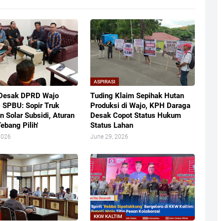
ASPIRASI
Desak DPRD Wajo
Tuding Klaim Sepihak Hutan
i SPBU: Sopir Truk
Produksi di Wajo, KPH Daraga
n Solar Subsidi, Aturan
Desak Copot Status Hukum
Tebang Pilih'
Status Lahan
2026
June 29, 2026
KKW KALTIM