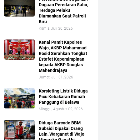
Dugaan Peredaran Sabu,
Terduga Pelaku
Diamankan Saat Patroli
Biru
Kamis, Juli 30, 2026
Kenal Pamit Kapolres
Wajo, AKBP Muhammad
Rosid Serahkan Tongkat
Estafet Kepemimpinan
kepada AKBP Douglas
Mahendrajaya
Jumat, Juli 31, 2026
Korsleting Listrik Diduga
Picu Kebakaran Rumah
Panggung di Belawa
Minggu, Agustus 02, 2026
Diduga Barcode BBM
Subsidi Dipakai Orang
Lain, Warganet di Wajo
Mengaku Gagal Isi