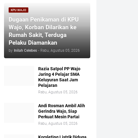
KPU WAJO
Dugaan Penikaman di KPU
Wajo, Korban Dilarikan ke
Rumah Sakit, Terduga
Pelaku Diamankan
by
Inilah Celebes
-
Rabu, Agustus 05, 2026
Razia Satpol PP Wajo
Jaring 4 Pelajar SMA
Keluyuran Saat Jam
Pelajaran
Rabu, Agustus 05, 2026
Andi Rosman Ambil Alih
Gerindra Wajo, Siap
Perkuat Mesin Partai
Rabu, Agustus 05, 2026
Korsleting Listrik Diduga