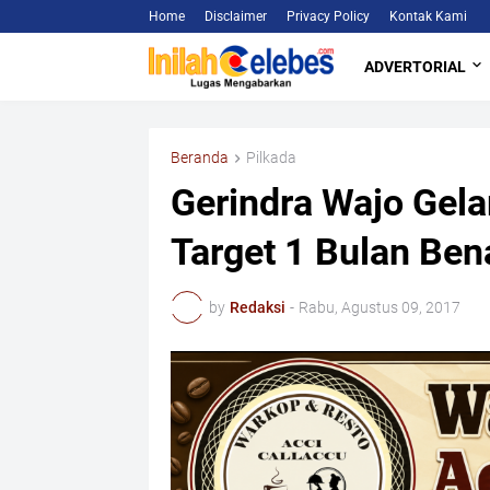
Home
Disclaimer
Privacy Policy
Kontak Kami
ADVERTORIAL
Beranda
Pilkada
Gerindra Wajo Gelar
Target 1 Bulan Ben
by
Redaksi
-
Rabu, Agustus 09, 2017