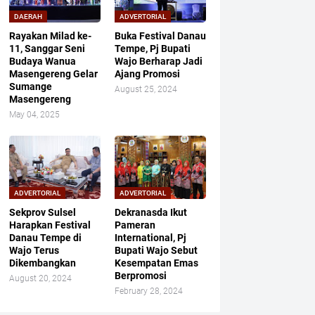
DAERAH
ADVERTORIAL
Rayakan Milad ke-
Buka Festival Danau
11, Sanggar Seni
Tempe, Pj Bupati
Budaya Wanua
Wajo Berharap Jadi
Masengereng Gelar
Ajang Promosi
Sumange
August 25, 2024
Masengereng
May 04, 2025
ADVERTORIAL
ADVERTORIAL
Sekprov Sulsel
Dekranasda Ikut
Harapkan Festival
Pameran
Danau Tempe di
International, Pj
Wajo Terus
Bupati Wajo Sebut
Dikembangkan
Kesempatan Emas
Berpromosi
August 20, 2024
February 28, 2024