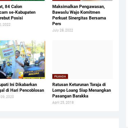
at, 84 Calon
Maksimalkan Pengawasan,
cam se-Kabupaten
Bawaslu Wajo Komitmen
rebut Posisi
Perkuat Sinergitas Bersama
Pers
0, 2022
July 28, 2022
PILKADA
pati Ini Dikabarkan
Ratusan Keturunan Toraja di
al di Hari Pencoblosan
Lompo Loang Siap Menangkan
Pasangan Barakka
 09, 2020
April 25, 2018