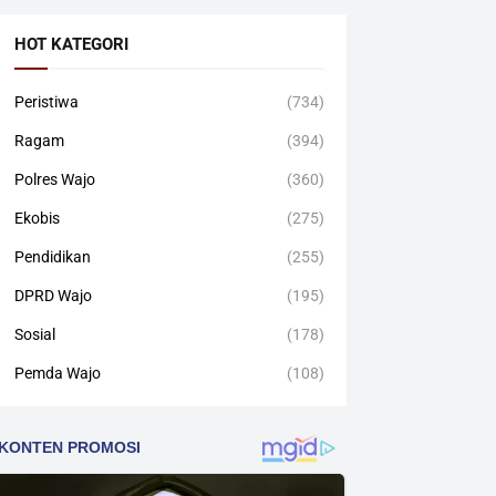
HOT KATEGORI
Peristiwa
(734)
Ragam
(394)
Polres Wajo
(360)
Ekobis
(275)
Pendidikan
(255)
DPRD Wajo
(195)
Sosial
(178)
Pemda Wajo
(108)