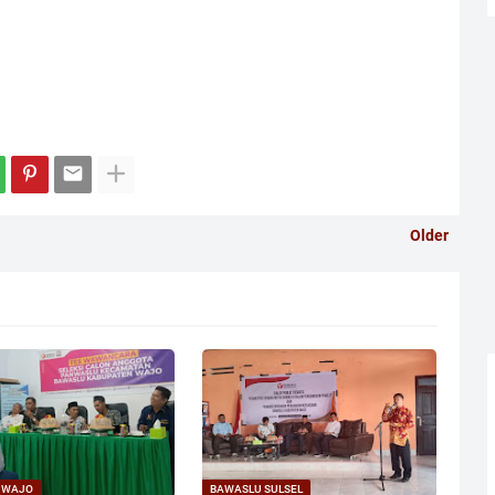
Older
 WAJO
BAWASLU SULSEL