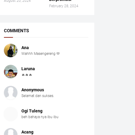
August 20, 2024
February 28, 2024
COMMENTS
Ana
Wahhh Masengereng 🫶
Laruna
🔥🔥🔥
Anonymous
Selamat dan sukses.
Ogi Tuleng
beh bahaya nya ibu ibu
Acang