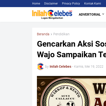
Home
Disclaimer
Privacy Policy
Kontak Kami
ADVERTORIAL
Beranda
Pendidikan
Gencarkan Aksi Sos
Wajo Sampaikan Te
by
Inilah Celebes
-
Kamis, Mei 19, 2022