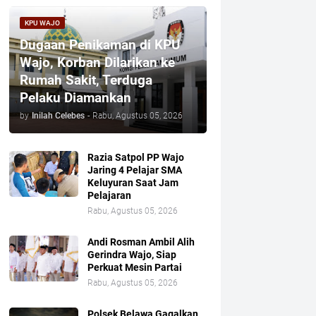
KPU WAJO
Dugaan Penikaman di KPU
Wajo, Korban Dilarikan ke
Rumah Sakit, Terduga
Pelaku Diamankan
by
Inilah Celebes
-
Rabu, Agustus 05, 2026
Razia Satpol PP Wajo
Jaring 4 Pelajar SMA
Keluyuran Saat Jam
Pelajaran
Rabu, Agustus 05, 2026
Andi Rosman Ambil Alih
Gerindra Wajo, Siap
Perkuat Mesin Partai
Rabu, Agustus 05, 2026
Polsek Belawa Gagalkan