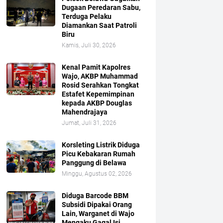
Dugaan Peredaran Sabu,
Terduga Pelaku
Diamankan Saat Patroli
Biru
Kamis, Juli 30, 2026
Kenal Pamit Kapolres
Wajo, AKBP Muhammad
Rosid Serahkan Tongkat
Estafet Kepemimpinan
kepada AKBP Douglas
Mahendrajaya
Jumat, Juli 31, 2026
Korsleting Listrik Diduga
Picu Kebakaran Rumah
Panggung di Belawa
Minggu, Agustus 02, 2026
Diduga Barcode BBM
Subsidi Dipakai Orang
Lain, Warganet di Wajo
Mengaku Gagal Isi