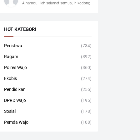
Alhamdulillah selamat semua jih kodong
HOT KATEGORI
Peristiwa
(734)
Ragam
(392)
Polres Wajo
(360)
Ekobis
(274)
Pendidikan
(255)
DPRD Wajo
(195)
Sosial
(178)
Pemda Wajo
(108)