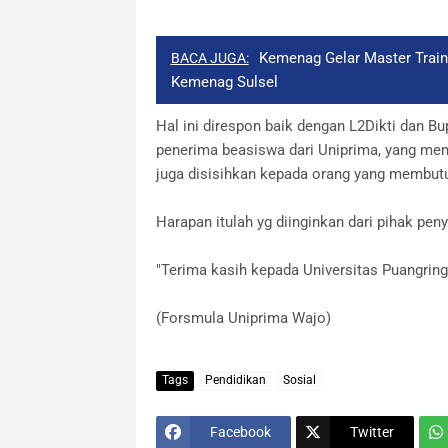
Kemenag Gelar Master Train
BACA JUGA:
Kemenag Sulsel
Hal ini direspon baik dengan L2Dikti dan 
penerima beasiswa dari Uniprima, yang mema
juga disisihkan kepada orang yang membut
Harapan itulah yg diinginkan dari pihak pen
"Terima kasih kepada Universitas Puangring
(Forsmula Uniprima Wajo)
Tags
Pendidikan
Sosial
Facebook
Twitter