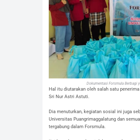
Dokumentasi Forsmula Berbagi ya
Hal itu diutarakan oleh salah satu penerim
Sri Nur Astri Astuti.
Dia menuturkan, kegiatan sosial ini juga 
Universitas Puangrimaggalatung dan semu
tergabung dalam Forsmula.