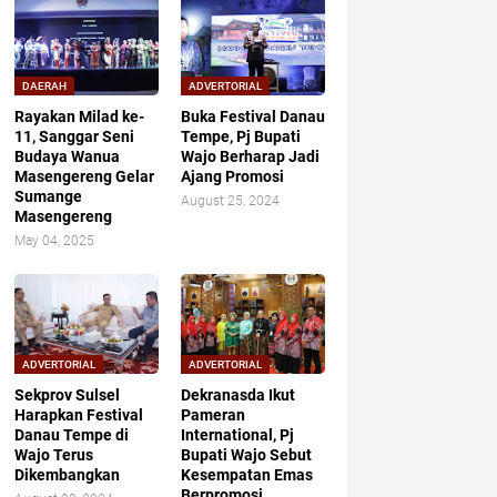
DAERAH
ADVERTORIAL
Rayakan Milad ke-
Buka Festival Danau
11, Sanggar Seni
Tempe, Pj Bupati
Budaya Wanua
Wajo Berharap Jadi
Masengereng Gelar
Ajang Promosi
Sumange
August 25, 2024
Masengereng
May 04, 2025
ADVERTORIAL
ADVERTORIAL
Sekprov Sulsel
Dekranasda Ikut
Harapkan Festival
Pameran
Danau Tempe di
International, Pj
Wajo Terus
Bupati Wajo Sebut
Dikembangkan
Kesempatan Emas
Berpromosi