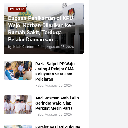
KPU WAJO
Dugaan Penikaman di KPU
Wajo, Korban Dilarikan ke
Rumah Sakit, Terduga
Pelaku Diamankan
by
Inilah Celebes
-
Rabu, Agustus 05, 2026
Razia Satpol PP Wajo
Jaring 4 Pelajar SMA
Keluyuran Saat Jam
Pelajaran
Rabu, Agustus 05, 2026
Andi Rosman Ambil Alih
Gerindra Wajo, Siap
Perkuat Mesin Partai
Rabu, Agustus 05, 2026
Korsleting Listrik Diduga