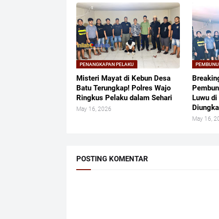
PENANGKAPAN PELAKU
PEMBUN
Misteri Mayat di Kebun Desa
Breakin
Batu Terungkap! Polres Wajo
Pembun
Ringkus Pelaku dalam Sehari
Luwu di
Diungk
May 16, 2026
May 16, 2
POSTING KOMENTAR