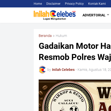
Home
Disclaimer
Privacy Policy
Kontak Kami
ADVERTORIAL
Beranda
Hukum
Gadaikan Motor Has
Resmob Polres Wa
by
Inilah Celebes
-
Kamis, Agustus 18, 2