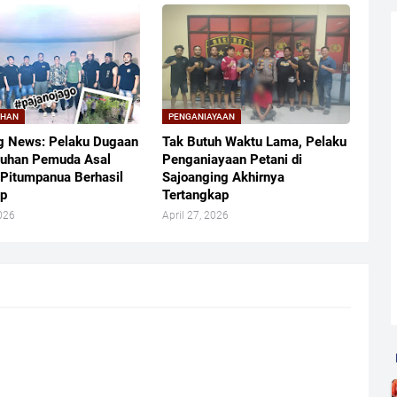
UHAN
PENGANIAYAAN
g News: Pelaku Dugaan
Tak Butuh Waktu Lama, Pelaku
uhan Pemuda Asal
Penganiayaan Petani di
 Pitumpanua Berhasil
Sajoanging Akhirnya
ap
Tertangkap
026
April 27, 2026