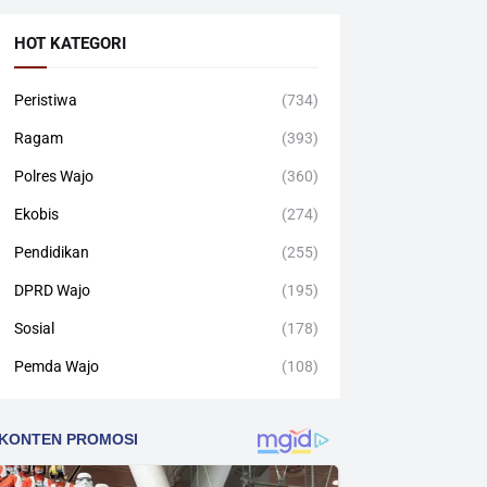
HOT KATEGORI
Peristiwa
(734)
Ragam
(393)
Polres Wajo
(360)
Ekobis
(274)
Pendidikan
(255)
DPRD Wajo
(195)
Sosial
(178)
Pemda Wajo
(108)