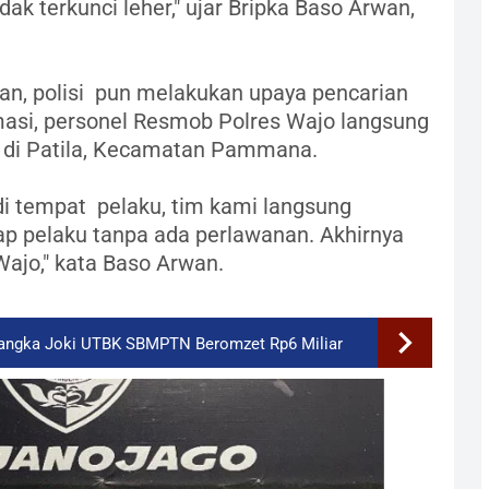
k terkunci leher," ujar Bripka Baso Arwan,
an, polisi pun melakukan upaya pencarian
masi, personel Resmob Polres Wajo langsung
 di Patila, Kecamatan Pammana.
i tempat pelaku, tim kami langsung
 pelaku tanpa ada perlawanan. Akhirnya
ajo," kata Baso Arwan.
rsangka Joki UTBK SBMPTN Beromzet Rp6 Miliar