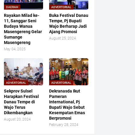
DAERAH
ADVERTORIAL
Rayakan Milad ke-
Buka Festival Danau
11, Sanggar Seni
Tempe, Pj Bupati
Budaya Wanua
Wajo Berharap Jadi
Masengereng Gelar
Ajang Promosi
Sumange
August 25, 2024
Masengereng
May 04, 2025
ADVERTORIAL
ADVERTORIAL
Sekprov Sulsel
Dekranasda Ikut
Harapkan Festival
Pameran
Danau Tempe di
International, Pj
Wajo Terus
Bupati Wajo Sebut
Dikembangkan
Kesempatan Emas
Berpromosi
August 20, 2024
February 28, 2024