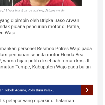
r, AS (kaos hitam) dan penadahnya, LN (kaos merah)
yang dipimpin oleh Bripka Baso Arwan
dak pidana pencurian motor di Patila,
n Wajo.
amankan personel Resmob Polres Wajo pada
alam pencurian sepeda motor Honda Beat
 warna hijau putih di sebuah rumah kos, Jl
amatan Tempe, Kabupaten Wajo pada bulan
n Tokoh Agama, Polri Buru Pelaku
k pelapor yang diparkir di halaman