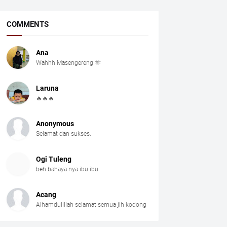
COMMENTS
Ana
Wahhh Masengereng 🫶
Laruna
🔥🔥🔥
Anonymous
Selamat dan sukses.
Ogi Tuleng
beh bahaya nya ibu ibu
Acang
Alhamdulillah selamat semua jih kodong