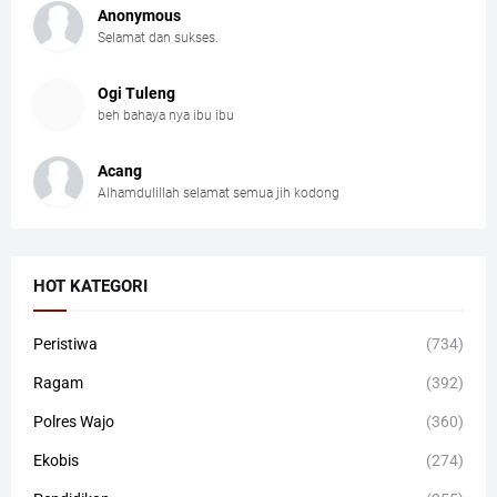
Anonymous
Selamat dan sukses.
Ogi Tuleng
beh bahaya nya ibu ibu
Acang
Alhamdulillah selamat semua jih kodong
HOT KATEGORI
Peristiwa
(734)
Ragam
(392)
Polres Wajo
(360)
Ekobis
(274)