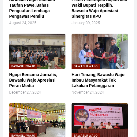
Taufan Pawe, Bahas
Wakil Bupati Terpilih,
Penguatan Lembaga
Bawaslu Wajo Apresiasi
Pengawas Pemilu
Sinergitas KPU
August 24, 2025
January 09, 2025
BAWASLU WAJO
BAWASLU WAJO
Ngopi Bersama Jurnalis,
Hari Tenang, Bawaslu Wajo
Bawaslu Wajo Apresiasi
Imbau Masyarakat Tak
Peran Media
Lakukan Pelanggaran
December 27, 2024
November 24, 2024
BAWASLU WAJO
BAWASLU WAJO