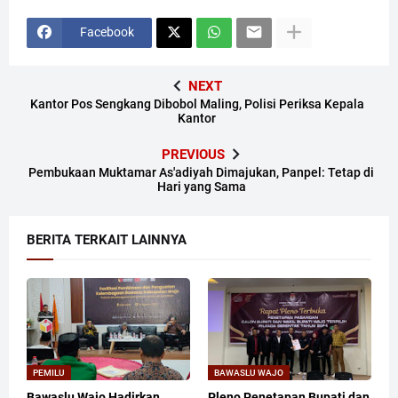
Facebook
NEXT
Kantor Pos Sengkang Dibobol Maling, Polisi Periksa Kepala
Kantor
PREVIOUS
Pembukaan Muktamar As'adiyah Dimajukan, Panpel: Tetap di
Hari yang Sama
BERITA TERKAIT LAINNYA
PEMILU
BAWASLU WAJO
Bawaslu Wajo Hadirkan
Pleno Penetapan Bupati dan