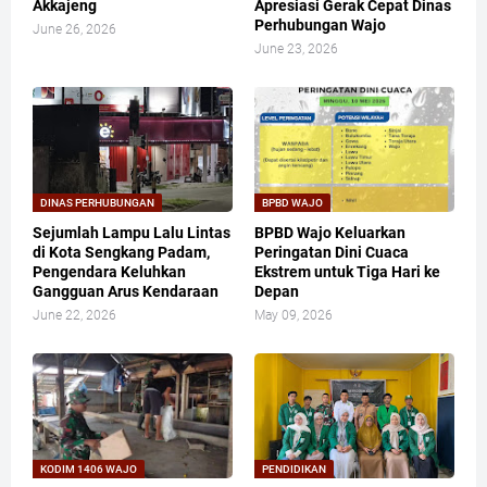
Akkajeng
Apresiasi Gerak Cepat Dinas
Perhubungan Wajo
June 26, 2026
June 23, 2026
DINAS PERHUBUNGAN
BPBD WAJO
Sejumlah Lampu Lalu Lintas
BPBD Wajo Keluarkan
di Kota Sengkang Padam,
Peringatan Dini Cuaca
Pengendara Keluhkan
Ekstrem untuk Tiga Hari ke
Gangguan Arus Kendaraan
Depan
June 22, 2026
May 09, 2026
KODIM 1406 WAJO
PENDIDIKAN