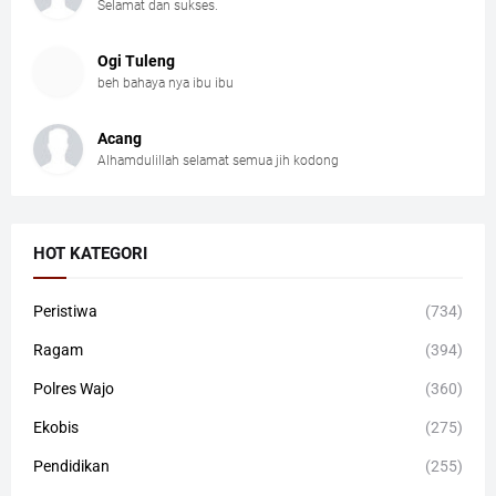
Selamat dan sukses.
Ogi Tuleng
beh bahaya nya ibu ibu
Acang
Alhamdulillah selamat semua jih kodong
HOT KATEGORI
Peristiwa
(734)
Ragam
(394)
Polres Wajo
(360)
Ekobis
(275)
Pendidikan
(255)