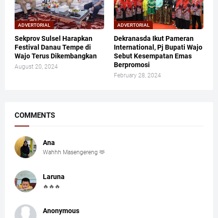
ADVERTORIAL
ADVERTORIAL
Sekprov Sulsel Harapkan
Dekranasda Ikut Pameran
Festival Danau Tempe di
International, Pj Bupati Wajo
Wajo Terus Dikembangkan
Sebut Kesempatan Emas
Berpromosi
August 20, 2024
February 28, 2024
COMMENTS
Ana
Wahhh Masengereng 🫶
Laruna
🔥🔥🔥
Anonymous