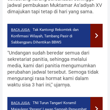
jadwal pembukaan Muktamar As’adiyah XV
dimajukan tapi tetap di hari yang sama.
Tak Kantongi Rekomtek dan
BACA JUGA:
Konfirmasi Wilayah, Tambang Pasir di
Sabbangparu Dihentikan BBWS
"Undangan sudah beredar semua dari
sekretariat panitia, sehingga melalui
media, kami dari panitia mengumumkan
perubahan jadwal tersebut. Semoga tidak
mengurangi rasa hormat kami dalam
waktu sisa 3 hari ini," ujarnya.
​TNI Turun Tangan! Koramil
BACA JUGA:
Majauleng 'Perang' Lawan Sampah Penyumbat