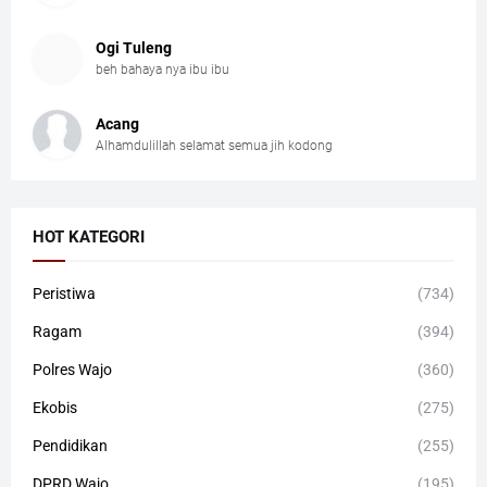
Ogi Tuleng
beh bahaya nya ibu ibu
Acang
Alhamdulillah selamat semua jih kodong
HOT KATEGORI
Peristiwa
(734)
Ragam
(394)
Polres Wajo
(360)
Ekobis
(275)
Pendidikan
(255)
DPRD Wajo
(195)