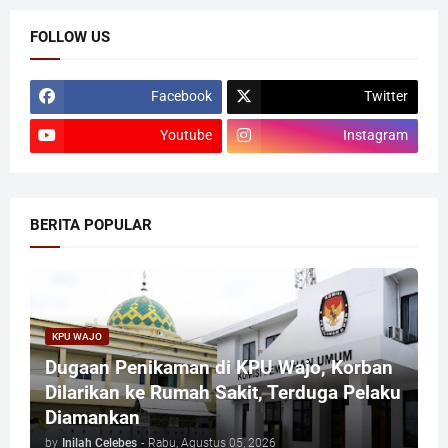
FOLLOW US
Facebook
Twitter
Youtube
Instagram
BERITA POPULAR
KPU WAJO
Dugaan Penikaman di KPU Wajo, Korban
Dilarikan ke Rumah Sakit, Terduga Pelaku
Diamankan
by
Inilah Celebes
-
Rabu, Agustus 05, 2026