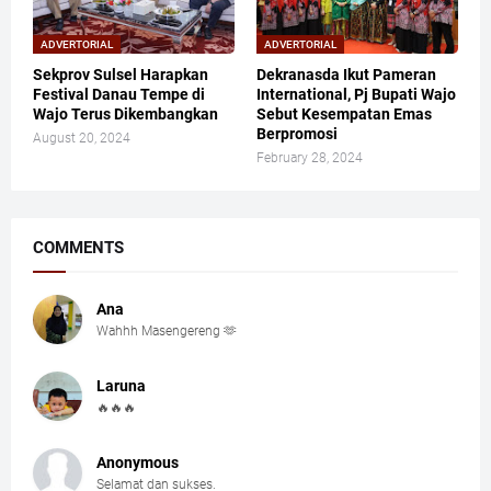
ADVERTORIAL
ADVERTORIAL
Sekprov Sulsel Harapkan
Dekranasda Ikut Pameran
Festival Danau Tempe di
International, Pj Bupati Wajo
Wajo Terus Dikembangkan
Sebut Kesempatan Emas
Berpromosi
August 20, 2024
February 28, 2024
COMMENTS
Ana
Wahhh Masengereng 🫶
Laruna
🔥🔥🔥
Anonymous
Selamat dan sukses.