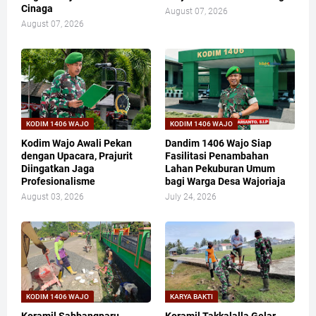
Cinaga
August 07, 2026
August 07, 2026
KODIM 1406 WAJO
KODIM 1406 WAJO
Kodim Wajo Awali Pekan
Dandim 1406 Wajo Siap
dengan Upacara, Prajurit
Fasilitasi Penambahan
Diingatkan Jaga
Lahan Pekuburan Umum
Profesionalisme
bagi Warga Desa Wajoriaja
August 03, 2026
July 24, 2026
KODIM 1406 WAJO
KARYA BAKTI
Koramil Sabbangparu
Koramil Takkalalla Gelar