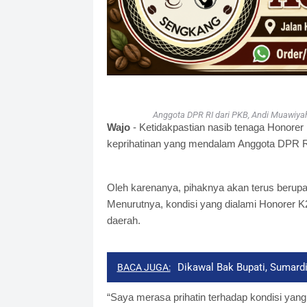
Anggota DPR RI dari PKB, Andi Muawiyah
Wajo
- Ketidakpastian nasib tenaga Honorer
keprihatinan yang mendalam Anggota DPR RI
Oleh karenanya, pihaknya akan terus berup
Menurutnya, kondisi yang dialami Honorer K2 i
daerah.
Dikawal Bak Bupati, Sumardi
BACA JUGA:
“Saya merasa prihatin terhadap kondisi yang