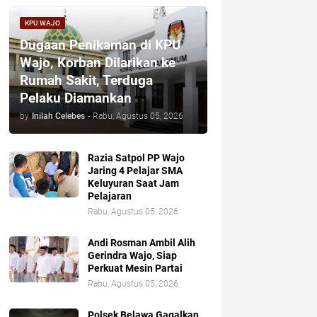
KPU WAJO
Dugaan Penikaman di KPU
Wajo, Korban Dilarikan ke
Rumah Sakit, Terduga
Pelaku Diamankan
by
Inilah Celebes
-
Rabu, Agustus 05, 2026
Razia Satpol PP Wajo
Jaring 4 Pelajar SMA
Keluyuran Saat Jam
Pelajaran
Rabu, Agustus 05, 2026
Andi Rosman Ambil Alih
Gerindra Wajo, Siap
Perkuat Mesin Partai
Rabu, Agustus 05, 2026
Polsek Belawa Gagalkan