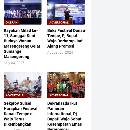
DAERAH
ADVERTORIAL
Rayakan Milad ke-
Buka Festival Danau
11, Sanggar Seni
Tempe, Pj Bupati
Budaya Wanua
Wajo Berharap Jadi
Masengereng Gelar
Ajang Promosi
Sumange
August 25, 2024
Masengereng
May 04, 2025
ADVERTORIAL
ADVERTORIAL
Sekprov Sulsel
Dekranasda Ikut
Harapkan Festival
Pameran
Danau Tempe di
International, Pj
Wajo Terus
Bupati Wajo Sebut
Dikembangkan
Kesempatan Emas
Berpromosi