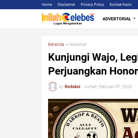
Home
Disclaimer
Privacy Policy
Kontak Kami
ADVERTORIAL
Beranda
Nasional
Kunjungi Wajo, Leg
Perjuangkan Honor
by
Redaksi
-
Jumat, Februari 07, 2020