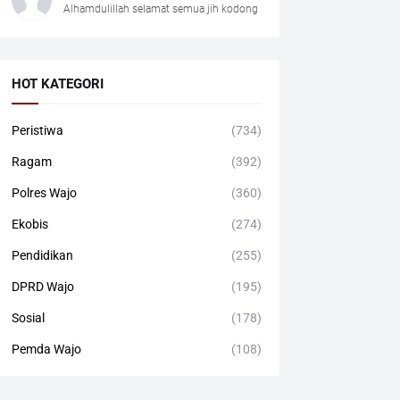
Alhamdulillah selamat semua jih kodong
HOT KATEGORI
Peristiwa
(734)
Ragam
(392)
Polres Wajo
(360)
Ekobis
(274)
Pendidikan
(255)
DPRD Wajo
(195)
Sosial
(178)
Pemda Wajo
(108)