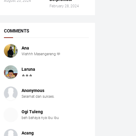
August 20, 2024
February 28, 2024
COMMENTS
Ana
Wahhh Masengereng 🫶
Laruna
🔥🔥🔥
Anonymous
Selamat dan sukses.
Ogi Tuleng
beh bahaya nya ibu ibu
Acang