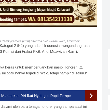
 Ramli (kemeja putih) diterima oleh Sekda Wajo, Amiruddin
 Kategori 2 (K2) yang ada di Indonesia mengundang rasa
 Komisi dari Fraksi PKB, Andi Muawiyah Ramli.
aya keras untuk memperjuangkan nasib Honorer K2.
ni tidak hanya terjadi di Wajo, tetapi hampir di seluruh
 Mantapkan Diri Ikut Nyaleg di Dapil Tempe
 dialami oleh para tenaga honorer yang sampai saat ini