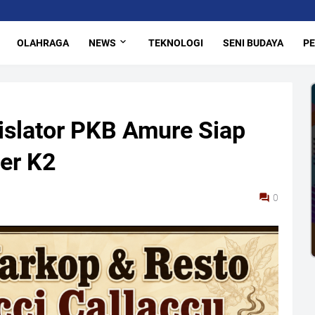
OLAHRAGA
NEWS
TEKNOLOGI
SENI BUDAYA
PE
islator PKB Amure Siap
er K2
0