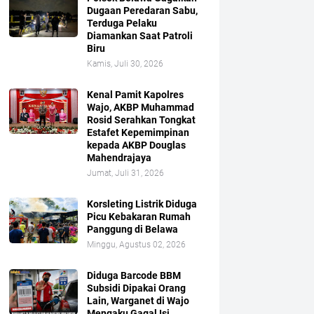
Dugaan Peredaran Sabu,
Terduga Pelaku
Diamankan Saat Patroli
Biru
Kamis, Juli 30, 2026
Kenal Pamit Kapolres
Wajo, AKBP Muhammad
Rosid Serahkan Tongkat
Estafet Kepemimpinan
kepada AKBP Douglas
Mahendrajaya
Jumat, Juli 31, 2026
Korsleting Listrik Diduga
Picu Kebakaran Rumah
Panggung di Belawa
Minggu, Agustus 02, 2026
Diduga Barcode BBM
Subsidi Dipakai Orang
Lain, Warganet di Wajo
Mengaku Gagal Isi