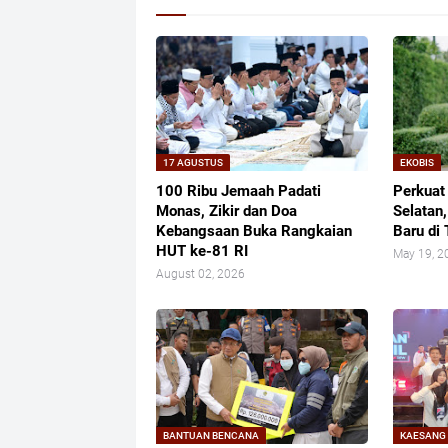
17 AGUSTUS
EKOBIS
100 Ribu Jemaah Padati
Perkuat
Monas, Zikir dan Doa
Selatan
Kebangsaan Buka Rangkaian
Baru di
HUT ke-81 RI
May 19, 2
August 02, 2026
BANTUAN BENCANA
KAESANG