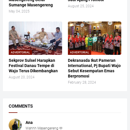
Sumange Masengereng
August 25, 2024
May 04, 2025
ADVERTORIAL
ADVERTORIAL
Sekprov Sulsel Harapkan
Dekranasda Ikut Pameran
Festival Danau Tempe di
International, Pj Bupati Wajo
Wajo Terus Dikembangkan
Sebut Kesempatan Emas
Berpromosi
August 20, 2024
February 28, 2024
COMMENTS
Ana
Wahhh Masengereng 🫶