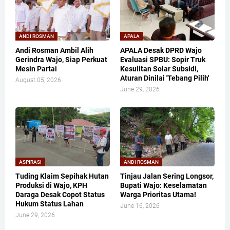
ANDI ROSMAN
APALA
Andi Rosman Ambil Alih
APALA Desak DPRD Wajo
Gerindra Wajo, Siap Perkuat
Evaluasi SPBU: Sopir Truk
Mesin Partai
Kesulitan Solar Subsidi,
Aturan Dinilai 'Tebang Pilih'
August 05, 2026
June 29, 2026
ASPIRASI
ANDI ROSMAN
Tuding Klaim Sepihak Hutan
Tinjau Jalan Sering Longsor,
Produksi di Wajo, KPH
Bupati Wajo: Keselamatan
Daraga Desak Copot Status
Warga Prioritas Utama!
Hukum Status Lahan
June 16, 2026
June 29, 2026