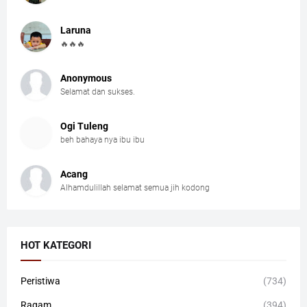
Laruna
🔥🔥🔥
Anonymous
Selamat dan sukses.
Ogi Tuleng
beh bahaya nya ibu ibu
Acang
Alhamdulillah selamat semua jih kodong
HOT KATEGORI
Peristiwa
(734)
Ragam
(394)